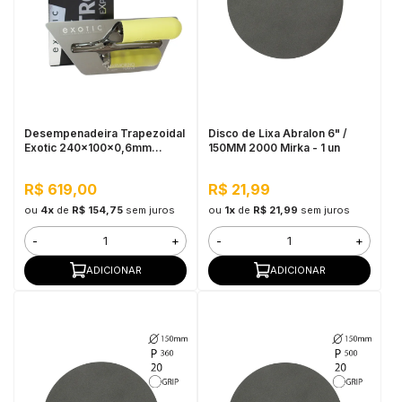
Desempenadeira Trapezoidal
Disco de Lixa Abralon 6" /
Exotic 240x100x0,6mm
150MM 2000 Mirka - 1 un
Marmorino Tools
R$ 619,00
R$ 21,99
ou
4x
de
R$ 154,75
sem juros
ou
1x
de
R$ 21,99
sem juros
-
+
-
+
ADICIONAR
ADICIONAR