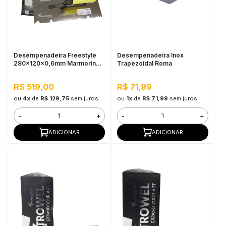
Desempenadeira Freestyle
Desempenadeira Inox
280x120x0,6mm Marmorino
Trapezoidal Roma
Tools
R$ 519,00
R$ 71,99
ou
4x
de
R$ 129,75
sem juros
ou
1x
de
R$ 71,99
sem juros
-
+
-
+
ADICIONAR
ADICIONAR