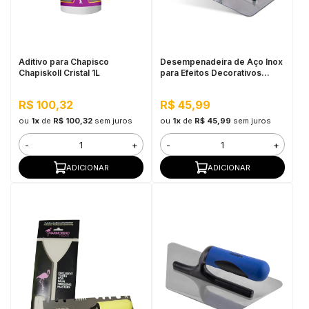
in Stone
toda a categoria
Aditivo para Chapisco
Desempenadeira de Aço Inox
Chapiskoll Cristal 1L
para Efeitos Decorativos
Roma
R$ 100,32
R$ 45,99
ou
1x
de
R$ 100,32
sem juros
ou
1x
de
R$ 45,99
sem juros
-
+
-
+
ADICIONAR
ADICIONAR