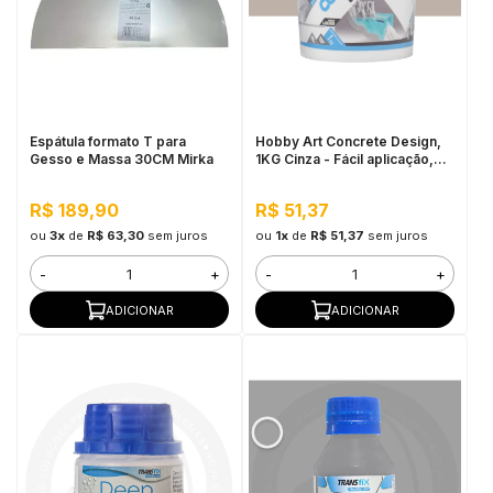
Espátula formato T para
Hobby Art Concrete Design,
Gesso e Massa 30CM Mirka
1KG Cinza - Fácil aplicação,
Secagem rápida
R$ 189,90
R$ 51,37
ou
3x
de
R$ 63,30
sem juros
ou
1x
de
R$ 51,37
sem juros
-
+
-
+
ADICIONAR
ADICIONAR