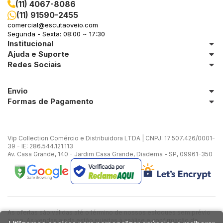
(11) 4067-8086
(11) 91590-2455
comercial@escutaoveio.com
Segunda - Sexta: 08:00 ~ 17:30
Institucional
Ajuda e Suporte
Redes Sociais
Envio
Formas de Pagamento
Vip Collection Comércio e Distribuidora LTDA | CNPJ: 17.507.426/0001-
39 - IE: 286.544.121.113
Av. Casa Grande, 140 - Jardim Casa Grande, Diadema - SP, 09961-350
As ofertas são válidas até o término de nossos estoques sem prévio
aviso. As vendas ainda estão sujeitas à análise e confirmação de