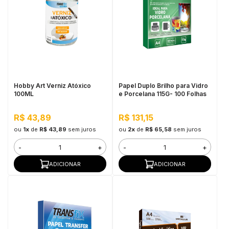
Hobby Art Verniz Atóxico
Papel Duplo Brilho para Vidro
100ML
e Porcelana 115G- 100 Folhas
R$ 43,89
R$ 131,15
ou
1x
de
R$ 43,89
sem juros
ou
2x
de
R$ 65,58
sem juros
-
+
-
+
ADICIONAR
ADICIONAR