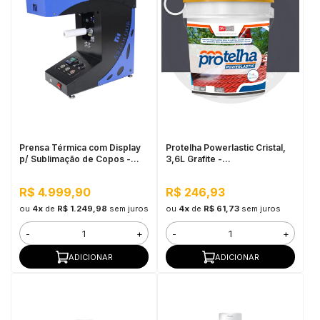
Prensa Térmica com Display
Protelha Powerlastic Cristal,
p/ Sublimação de Copos -
3,6L Grafite -
Modelo Giro 220V 50/60HZ
Impermeabilizante para telhas
Mecolour
R$ 4.999,90
R$ 246,93
ou
4x
de
R$ 1.249,98
sem juros
ou
4x
de
R$ 61,73
sem juros
-
+
-
+
ADICIONAR
ADICIONAR