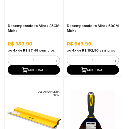
in Stone
toda a categoria
Desempenadeira Mirox 35CM
Desempenadeira Mirox 60CM
Mirka
Mirka
R$ 389,90
R$ 649,99
ou
4x
de
R$ 97,48
sem juros
ou
4x
de
R$ 162,50
sem juros
-
+
-
+
ADICIONAR
ADICIONAR