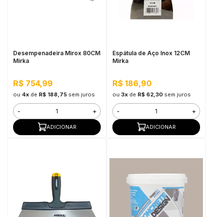
Desempenadeira Mirox 80CM
Espátula de Aço Inox 12CM
Mirka
Mirka
R$ 754,99
R$ 186,90
ou
4x
de
R$ 188,75
sem juros
ou
3x
de
R$ 62,30
sem juros
-
+
-
+
ADICIONAR
ADICIONAR