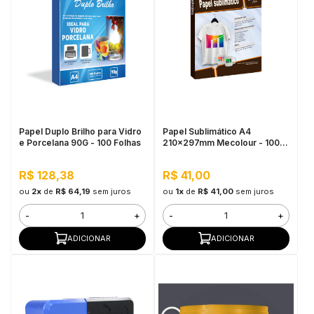
Papel Duplo Brilho para Vidro
Papel Sublimático A4
e Porcelana 90G - 100 Folhas
210x297mm Mecolour - 100
Folhas
R$ 128,38
R$ 41,00
ou
2x
de
R$ 64,19
sem juros
ou
1x
de
R$ 41,00
sem juros
-
+
-
+
ADICIONAR
ADICIONAR