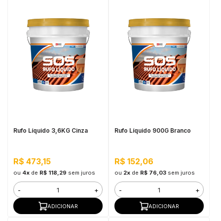
Rufo Líquido 3,6KG Cinza
Rufo Líquido 900G Branco
R$ 473,15
R$ 152,06
ou
4x
de
R$ 118,29
sem juros
ou
2x
de
R$ 76,03
sem juros
-
+
-
+
ADICIONAR
ADICIONAR