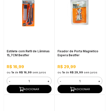
Estilete com Refil de Lâminas
Fixador de Porta Magnético
15,7CM Bestfer
Espera Bestfer
R$ 16,99
R$ 29,99
ou
1x
de
R$ 16,99
sem juros
ou
1x
de
R$ 29,99
sem juros
-
+
-
+
ADICIONAR
ADICIONAR