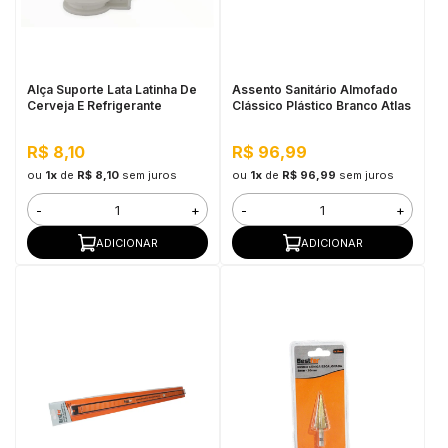
in Stone
toda a categoria
Alça Suporte Lata Latinha De
Assento Sanitário Almofado
Cerveja E Refrigerante
Clássico Plástico Branco Atlas
R$ 8,10
R$ 96,99
ou
1x
de
R$ 8,10
sem juros
ou
1x
de
R$ 96,99
sem juros
-
+
-
+
ADICIONAR
ADICIONAR