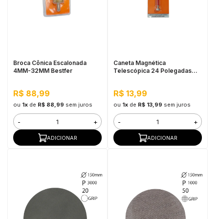
Broca Cônica Escalonada
Caneta Magnética
4MM-32MM Bestfer
Telescópica 24 Polegadas
Bestfer
R$ 88,99
R$ 13,99
ou
1x
de
R$ 88,99
sem juros
ou
1x
de
R$ 13,99
sem juros
-
+
-
+
ADICIONAR
ADICIONAR