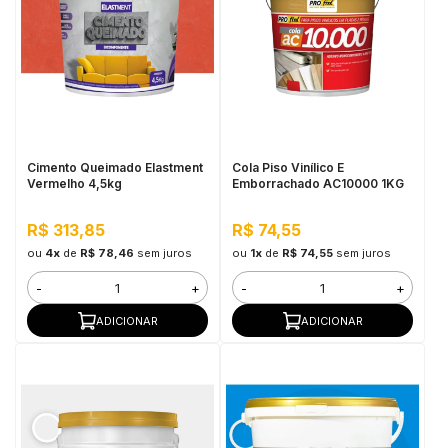
Cimento Queimado Elastment
Cola Piso Vinílico E
Vermelho 4,5kg
Emborrachado AC10000 1KG
R$ 313,85
R$ 74,55
ou
4x
de
R$ 78,46
sem juros
ou
1x
de
R$ 74,55
sem juros
-
+
-
+
ADICIONAR
ADICIONAR