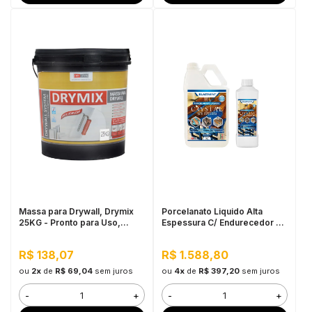
Massa para Drywall, Drymix
Porcelanato Liquido Alta
25KG - Pronto para Uso,
Espessura C/ Endurecedor Kit
Secagem Rápida
5.360KG
R$ 138,07
R$ 1.588,80
ou
2x
de
R$ 69,04
sem juros
ou
4x
de
R$ 397,20
sem juros
-
+
-
+