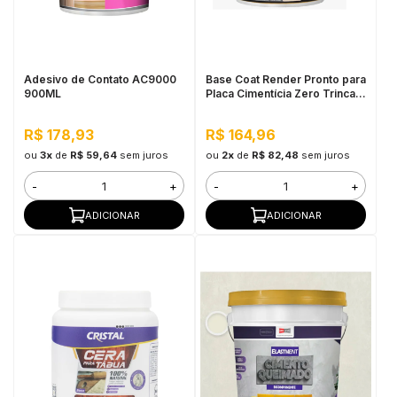
in Stone
toda a categoria
Adesivo de Contato AC9000
Base Coat Render Pronto para
900ML
Placa Cimentícia Zero Trinca
5kg
R$ 178,93
R$ 164,96
ou
3x
de
R$ 59,64
sem juros
ou
2x
de
R$ 82,48
sem juros
-
+
-
+
ADICIONAR
ADICIONAR