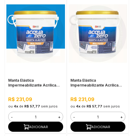
Manta Elástica
Manta Elástica
Impermeabilizante Acrílica
Impermeabilizante Acrílica
Acqua Zero 4KG Azul
Acqua Zero 4KG Branco
R$ 231,09
R$ 231,09
ou
4x
de
R$ 57,77
sem juros
ou
4x
de
R$ 57,77
sem juros
-
+
-
+
ADICIONAR
ADICIONAR