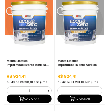
Manta Elástica
Manta Elástica
Impermeabilizante Acrílica
Impermeabilizante Acrílica
Acqua Zero 20KG Cerâmica
Acqua Zero 20KG Cinza
Telha
R$ 924,41
R$ 924,41
ou
4x
de
R$ 231,10
sem juros
ou
4x
de
R$ 231,10
sem juros
-
+
-
+
ADICIONAR
ADICIONAR