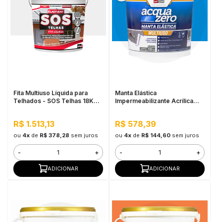
Fita Multiuso Líquida para
Manta Elástica
Telhados - SOS Telhas 18KG
Impermeabilizante Acrílica
Branco
Acqua Zero 12KG Azul
R$ 1.513,13
R$ 578,39
ou
4x
de
R$ 378,28
sem juros
ou
4x
de
R$ 144,60
sem juros
-
+
-
+
ADICIONAR
ADICIONAR