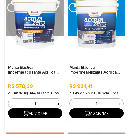
Manta Elástica
Manta Elástica
Impermeabilizante Acrílica
Impermeabilizante Acrílica
Acqua Zero 12KG Cinza
Acqua Zero 20KG Azul
R$ 578,39
R$ 924,41
ou
4x
de
R$ 144,60
sem juros
ou
4x
de
R$ 231,10
sem juros
-
+
-
+
ADICIONAR
ADICIONAR