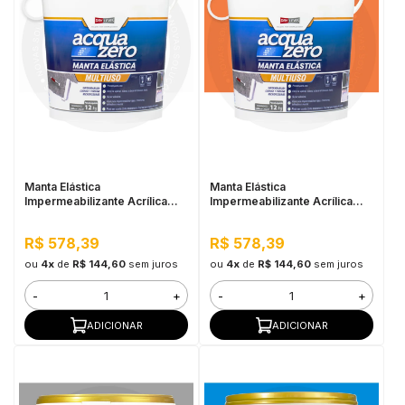
Manta Elástica
Manta Elástica
Impermeabilizante Acrílica
Impermeabilizante Acrílica
Acqua Zero 12KG Branco
Acqua Zero 12KG Cerâmica
Telha
R$ 578,39
R$ 578,39
ou
4x
de
R$ 144,60
sem juros
ou
4x
de
R$ 144,60
sem juros
-
+
-
+
ADICIONAR
ADICIONAR