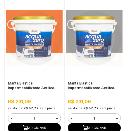
Manta Elástica
Manta Elástica
Impermeabilizante Acrílica
Impermeabilizante Acrílica
Acqua Zero 4KG Cerâmica
Acqua Zero 4KG Cinza
Telha
R$ 231,09
R$ 231,09
ou
4x
de
R$ 57,77
sem juros
ou
4x
de
R$ 57,77
sem juros
-
+
-
+
ADICIONAR
ADICIONAR