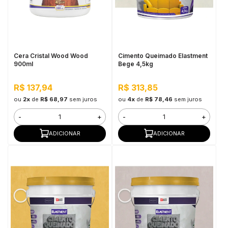
Cera Cristal Wood Wood
Cimento Queimado Elastment
900ml
Bege 4,5kg
R$ 137,94
R$ 313,85
ou
2x
de
R$ 68,97
sem juros
ou
4x
de
R$ 78,46
sem juros
-
+
-
+
ADICIONAR
ADICIONAR