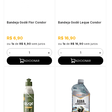
in Stone
toda a categoria
Bandeja Godê Flor Condor
Bandeja Godê Leque Condor
R$ 6,90
R$ 16,90
ou
1x
de
R$ 6,90
sem juros
ou
1x
de
R$ 16,90
sem juros
-
+
-
+
ADICIONAR
ADICIONAR