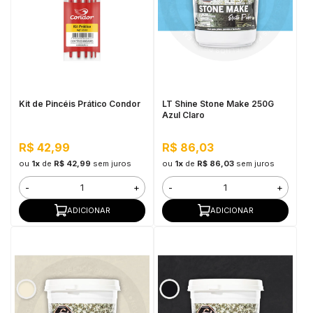
Kit de Pincéis Prático Condor
LT Shine Stone Make 250G
Azul Claro
R$ 42,99
R$ 86,03
ou
1x
de
R$ 42,99
sem juros
ou
1x
de
R$ 86,03
sem juros
-
+
-
+
ADICIONAR
ADICIONAR