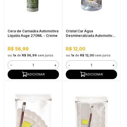
Cera de Carnaúba Automotiva
Cristal Car Água
Líquida Auge 270ML - Creme
Desmineralizada Automotiva
1L
R$ 56,99
R$ 12,00
ou
1x
de
R$ 56,99
sem juros
ou
1x
de
R$ 12,00
sem juros
-
+
-
+
ADICIONAR
ADICIONAR