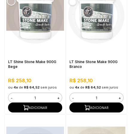
LT Shine Stone Make 900G
LT Shine Stone Make 900G
Bege
Branco
R$ 258,10
R$ 258,10
ou
4x
de
R$ 64,52
sem juros
ou
4x
de
R$ 64,52
sem juros
-
+
-
+
ADICIONAR
ADICIONAR