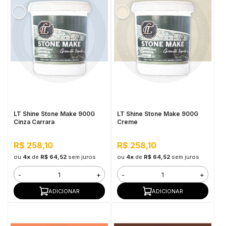
LT Shine Stone Make 900G
LT Shine Stone Make 900G
Cinza Carrara
Creme
R$ 258,10
R$ 258,10
ou
4x
de
R$ 64,52
sem juros
ou
4x
de
R$ 64,52
sem juros
-
+
-
+
ADICIONAR
ADICIONAR