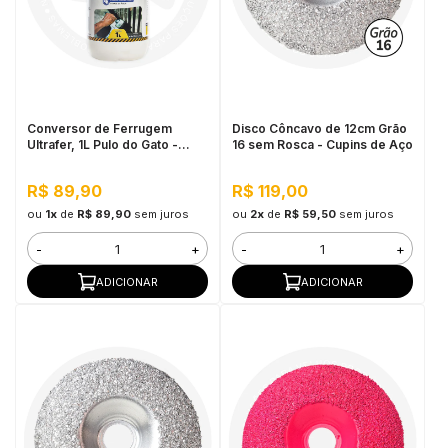
Conversor de Ferrugem
Disco Côncavo de 12cm Grão
Ultrafer, 1L Pulo do Gato -
16 sem Rosca - Cupins de Aço
Previne a Corrosão e
Secagem Rápida
R$ 89,90
R$ 119,00
ou
1x
de
R$ 89,90
sem juros
ou
2x
de
R$ 59,50
sem juros
-
+
-
+
ADICIONAR
ADICIONAR