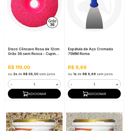
Disco Côncavo Rosa de 12cm
Espátula de Aço Cromada
Grão 36 sem Rosca - Cupins
75MM Roma
de Aço
R$ 119,00
R$ 9,69
ou
2x
de
R$ 59,50
sem juros
ou
1x
de
R$ 9,69
sem juros
-
+
-
+
ADICIONAR
ADICIONAR