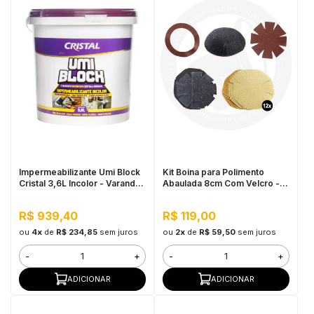
Impermeabilizante Umi Block
Kit Boina para Polimento
Cristal 3,6L Incolor - Varandas
Abaulada 8cm Com Velcro -
e Sacadas, Resistente UV
Cupins de Aço
R$ 939,40
R$ 119,00
ou
4x
de
R$ 234,85
sem juros
ou
2x
de
R$ 59,50
sem juros
-
+
-
+
ADICIONAR
ADICIONAR