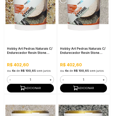
Hobby Art Pedras Naturais C/
Hobby Art Pedras Naturais C/
Endurecedor Resin Stone
Endurecedor Resin Stone
6,480kg Agra
6,480kg Casa Blanca
R$ 402,60
R$ 402,60
ou
4x
de
R$ 100,65
sem juros
ou
4x
de
R$ 100,65
sem juros
-
+
-
+
ADICIONAR
ADICIONAR