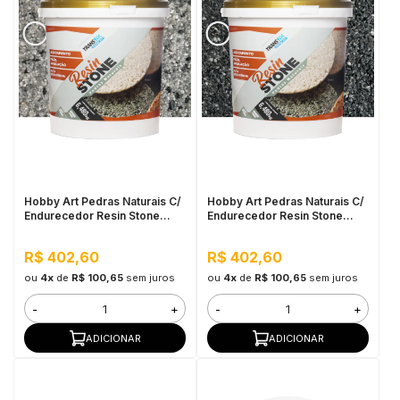
Hobby Art Pedras Naturais C/
Hobby Art Pedras Naturais C/
Endurecedor Resin Stone
Endurecedor Resin Stone
6,480kg São Paulo
6,480kg Vesúvio
R$ 402,60
R$ 402,60
ou
4x
de
R$ 100,65
sem juros
ou
4x
de
R$ 100,65
sem juros
-
+
-
+
ADICIONAR
ADICIONAR