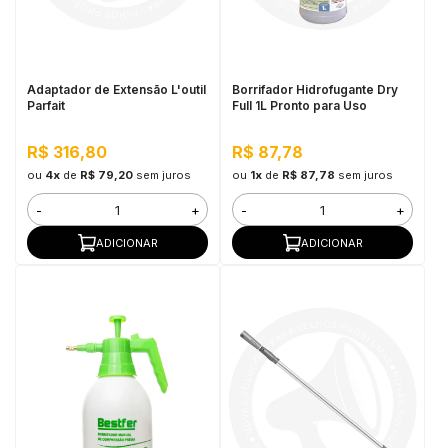
in Stone
toda a categoria
Adaptador de Extensão L'outil
Borrifador Hidrofugante Dry
Parfait
Full 1L Pronto para Uso
R$ 316,80
R$ 87,78
ou
4x
de
R$ 79,20
sem juros
ou
1x
de
R$ 87,78
sem juros
-
+
-
+
ADICIONAR
ADICIONAR