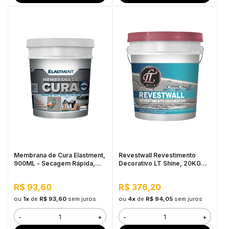
Membrana de Cura Elastment,
Revestwall Revestimento
900ML - Secagem Rápida,
Decorativo LT Shine, 20KG
Pronto para Uso
Branco - Baixa Absorção de
Água, Secagem Rápida
R$ 93,60
R$ 376,20
ou
1x
de
R$ 93,60
sem juros
ou
4x
de
R$ 94,05
sem juros
-
+
-
+