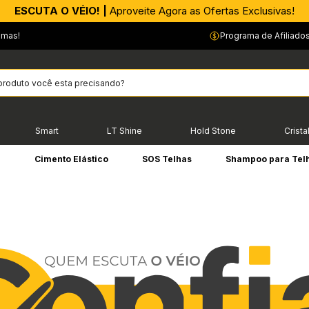
APROVEITE AGORA |
ESCUTA O VÉIO! |
Aproveite Agora as Ofertas Exclusivas!
PIX parcelado em até 4x sem Juros!*
emas!
Programa de Afiliado
Smart
LT Shine
Hold Stone
Crista
e
Cimento Elástico
SOS Telhas
Shampoo para Tel