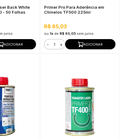
aser Back White
Primer Pro Para Aderência em
 - 50 Folhas
Chinelos TF500 225ml
R$ 65,03
m juros
ou
1x
de
R$ 65,03
sem juros
-
+
ADICIONAR
ADICIONAR