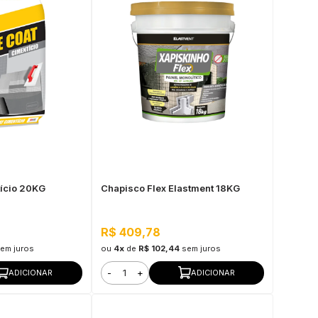
ício 20KG
Chapisco Flex Elastment 18KG
R$ 409,78
em juros
ou
4x
de
R$ 102,44
sem juros
-
+
ADICIONAR
ADICIONAR