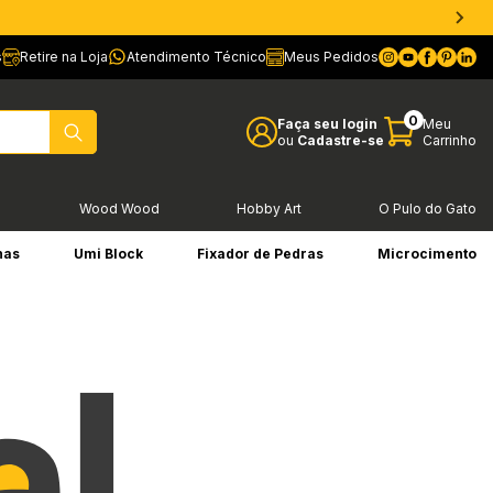
s
Retire na Loja
Atendimento Técnico
Meus Pedidos
0
Faça seu login
Meu
ou
Cadastre-se
Carrinho
l
Wood Wood
Hobby Art
O Pulo do Gato
has
Umi Block
Fixador de Pedras
Microcimento