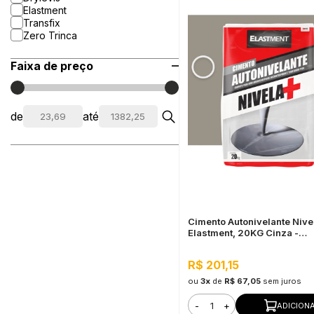
Elastment
Transfix
Zero Trinca
Faixa de preço
de
até
Cimento Autonivelante Nive
Elastment, 20KG Cinza -
Nivelamento Fácil para Piso
Secagem Rápida
R$ 201,15
ou
3x
de
R$ 67,05
sem juros
-
+
ADICION