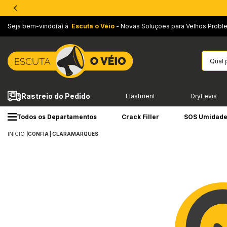
Seja bem-vindo(a) à
Escuta o Véio
- Novas Soluções para Velhos Probl
Rastreio do Pedido
Elastment
DryLevis
Todos os Departamentos
Crack Filler
SOS Umidad
INÍCIO
CONFIA | CLARAMARQUES