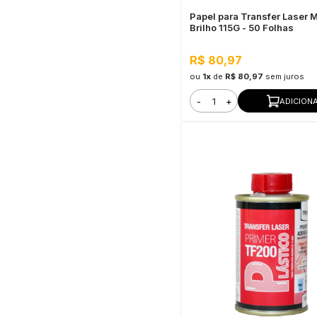
Papel para Transfer Laser 
Brilho 115G - 50 Folhas
R$ 80,97
ou
1x
de
R$ 80,97
sem juros
-
+
ADICION