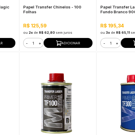
Magic
Papel Transfer Chinelos - 100
Papel Transfer L
Folhas
Fundo Branco 90G
R$ 125,59
R$ 195,34
ou
2x
de
R$ 62,80
sem juros
ou
3x
de
R$ 65,11
se
-
+
-
+
AR
ADICIONAR