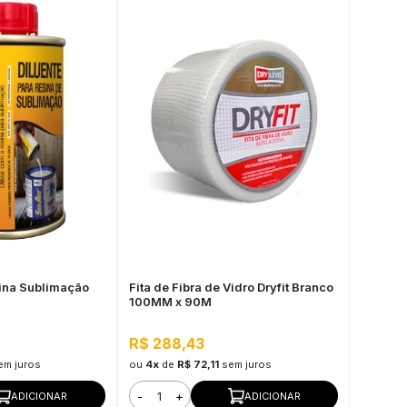
sina Sublimação
Fita de Fibra de Vidro Dryfit Branco
100MM x 90M
R$ 288,43
em juros
ou
4x
de
R$ 72,11
sem juros
-
+
ADICIONAR
ADICIONAR