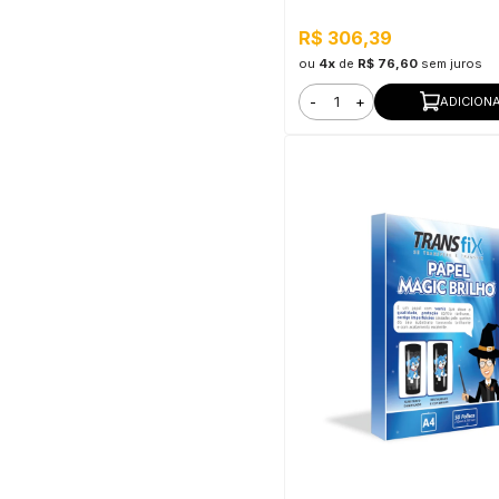
água, Fácil aplicação
R$ 306,39
ou
4x
de
R$ 76,60
sem juros
-
+
ADICION