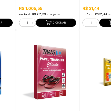
R$ 1.005,55
R$ 31,44
ou
4x
de
R$ 251,39
sem juros
ou
1x
de
R$ 31,44
s
-
+
-
+
AR
ADICIONAR