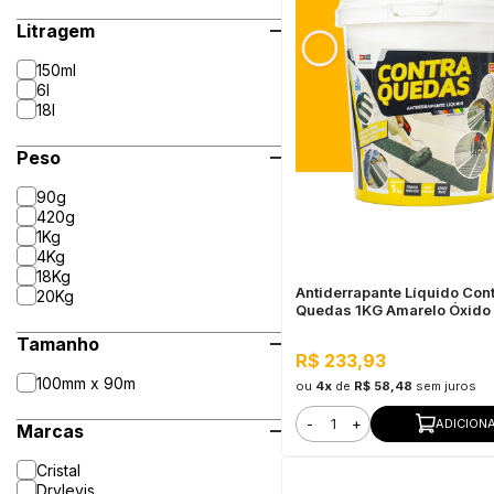
Litragem
150ml
6l
18l
Peso
90g
420g
1Kg
4Kg
18Kg
Antiderrapante Líquido Con
20Kg
Quedas 1KG Amarelo Óxido
Tamanho
R$ 233,93
100mm x 90m
ou
4x
de
R$ 58,48
sem juros
-
+
ADICION
Marcas
Cristal
Drylevis