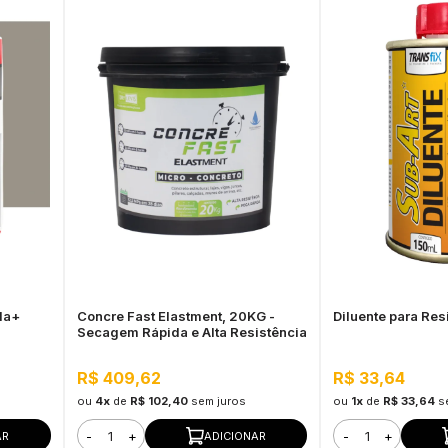
la+
Concre Fast Elastment, 20KG -
Diluente para Re
Secagem Rápida e Alta Resistência
s,
R$ 409,62
R$ 33,64
ou
4x
de
R$ 102,40
sem juros
ou
1x
de
R$ 33,64
s
-
+
-
+
AR
ADICIONAR