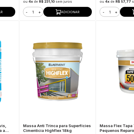
ou
4x
de
R$ 231,10
sem juros
ou
4x
de
R$ 57,77
s
-
+
-
+
AR
ADICIONAR
vis,
Massa Anti Trinca para Superfícies
Massa Flex Tapa 
a a
Cimentícia Highflex 18kg
Pequenos Reparos