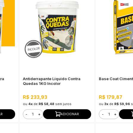
tra
Antiderrapante Líquido Contra
Base Coat Ciment
Quedas 1KG Incolor
R$ 233,93
R$ 179,87
ou
4x
de
R$ 58,48
sem juros
ou
3x
de
R$ 59,96
s
-
+
-
+
AR
ADICIONAR