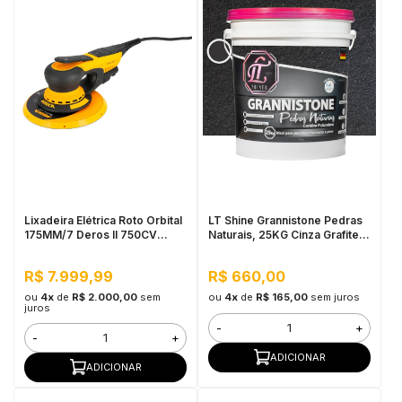
Lixadeira Elétrica Roto Orbital
LT Shine Grannistone Pedras
175MM/7 Deros II 750CV
Naturais, 25KG Cinza Grafite -
Mirka
Interno e Externo, Pronto para
Uso
R$ 7.999,99
R$ 660,00
ou
4x
de
R$ 2.000,00
sem
ou
4x
de
R$ 165,00
sem juros
juros
-
+
-
+
ADICIONAR
ADICIONAR