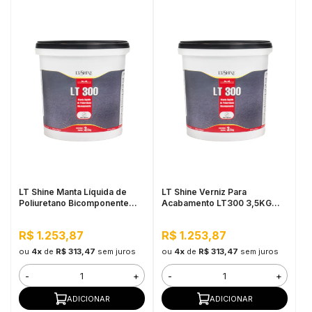
LT Shine Manta Líquida de
LT Shine Verniz Para
Poliuretano Bicomponente
Acabamento LT300 3,5KG
LT300 3,5KG Fosco Incolor
Fosco Branco
R$ 1.253,87
R$ 1.253,87
ou
4x
de
R$ 313,47
sem juros
ou
4x
de
R$ 313,47
sem juros
-
+
-
+
ADICIONAR
ADICIONAR