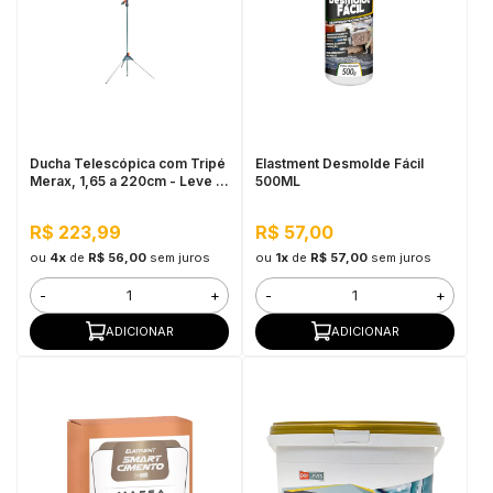
Ducha Telescópica com Tripé
Elastment Desmolde Fácil
Merax, 1,65 a 220cm - Leve e
500ML
Resistente
R$ 223,99
R$ 57,00
ou
4x
de
R$ 56,00
sem juros
ou
1x
de
R$ 57,00
sem juros
-
+
-
+
ADICIONAR
ADICIONAR