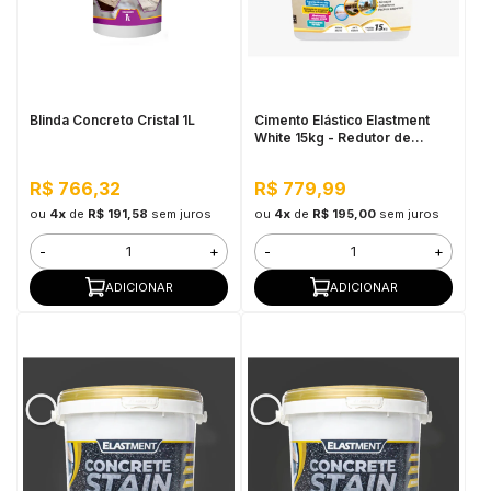
Blinda Concreto Cristal 1L
Cimento Elástico Elastment
White 15kg - Redutor de
Temperatura
R$ 766,32
R$ 779,99
ou
4x
de
R$ 191,58
sem juros
ou
4x
de
R$ 195,00
sem juros
-
+
-
+
ADICIONAR
ADICIONAR