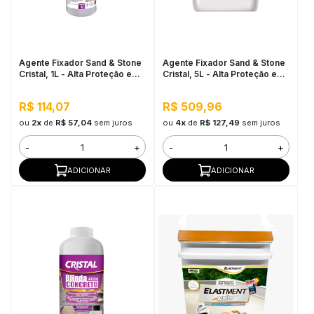
in Stone
toda a categoria
Agente Fixador Sand & Stone
Agente Fixador Sand & Stone
Cristal, 1L - Alta Proteção e
Cristal, 5L - Alta Proteção e
Fixação
Fixação
R$ 114,07
R$ 509,96
ou
2x
de
R$ 57,04
sem juros
ou
4x
de
R$ 127,49
sem juros
-
+
-
+
ADICIONAR
ADICIONAR