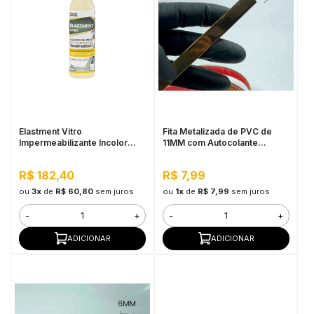
Elastment Vitro
Fita Metalizada de PVC de
Impermeabilizante Incolor
11MM com Autocolante
500ml
Dourado - Por Metro
R$ 182,40
R$ 7,99
ou
3x
de
R$ 60,80
sem juros
ou
1x
de
R$ 7,99
sem juros
-
+
-
+
ADICIONAR
ADICIONAR