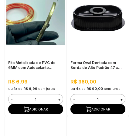
Fita Metalizada de PVC de
Forma Oval Dentada com
6MM com Autocolante
Borda de Alto Padrão 47 x
Dourado - Por Metro
28,5 x 12cm
R$ 6,99
R$ 360,00
ou
1x
de
R$ 6,99
sem juros
ou
4x
de
R$ 90,00
sem juros
-
+
-
+
ADICIONAR
ADICIONAR