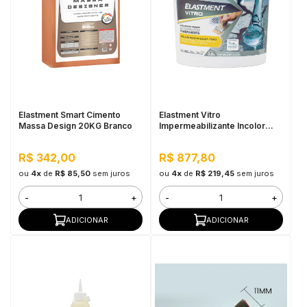
Elastment Smart Cimento
Elastment Vitro
Massa Design 20KG Branco
Impermeabilizante Incolor
3,6KG
R$ 342,00
R$ 877,80
ou
4x
de
R$ 85,50
sem juros
ou
4x
de
R$ 219,45
sem juros
-
+
-
+
ADICIONAR
ADICIONAR