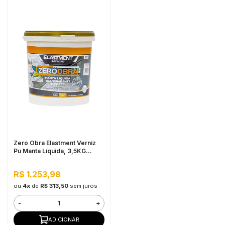
Zero Obra Elastment Verniz
Pu Manta Líquida, 3,5KG
Fosco Incolor - Resistente a
Produtos Químicos, Fácil
R$ 1.253,98
Limpeza
ou
4x
de
R$ 313,50
sem juros
-
+
ADICIONAR