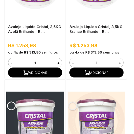
in Stone
toda a categoria
Azulejo Liquido Cristal, 3,5KG
Azulejo Liquido Cristal, 3,5KG
Avelã Brilhante - Bi
Branco Brilhante - Bi
Componente e Impermeável
Componente e Impermeável
R$ 1.253,98
R$ 1.253,98
ou
4x
de
R$ 313,50
sem juros
ou
4x
de
R$ 313,50
sem juros
-
+
-
+
ADICIONAR
ADICIONAR