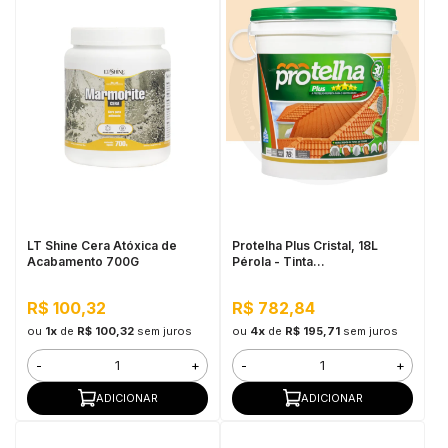
LT Shine Cera Atóxica de
Protelha Plus Cristal, 18L
Acabamento 700G
Pérola - Tinta
Impermeabilizante para telhas
R$ 100,32
R$ 782,84
ou
1x
de
R$ 100,32
sem juros
ou
4x
de
R$ 195,71
sem juros
-
+
-
+
ADICIONAR
ADICIONAR