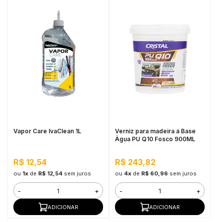
Vapor Care IvaClean 1L
Verniz para madeira á Base
Àgua PU Q10 Fosco 900ML
R$ 12,54
R$ 243,82
ou
1x
de
R$ 12,54
sem juros
ou
4x
de
R$ 60,96
sem juros
-
+
-
+
ADICIONAR
ADICIONAR