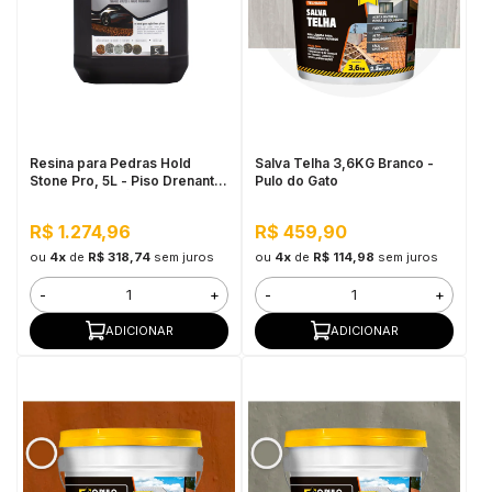
Resina para Pedras Hold
Salva Telha 3,6KG Branco -
Stone Pro, 5L - Piso Drenante
Pulo do Gato
para Grandes Áreas Externas
R$ 1.274,96
R$ 459,90
ou
4x
de
R$ 318,74
sem juros
ou
4x
de
R$ 114,98
sem juros
-
+
-
+
ADICIONAR
ADICIONAR