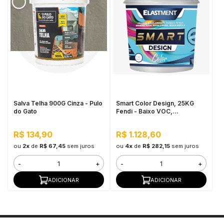
Salva Telha 900G Cinza - Pulo
Smart Color Design, 25KG
do Gato
Fendi - Baixo VOC,
hidrorrepelente, excelente
resistência à sujidade
R$ 134,90
R$ 1.128,60
ou
2x
de
R$ 67,45
sem juros
ou
4x
de
R$ 282,15
sem juros
-
+
-
+
ADICIONAR
ADICIONAR