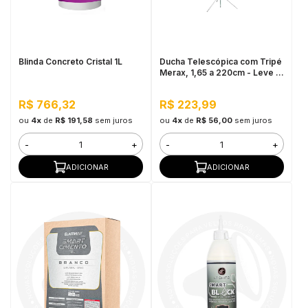
in Stone
toda a categoria
Blinda Concreto Cristal 1L
Ducha Telescópica com Tripé
Merax, 1,65 a 220cm - Leve e
Resistente
R$ 766,32
R$ 223,99
ou
4x
de
R$ 191,58
sem juros
ou
4x
de
R$ 56,00
sem juros
-
+
-
+
ADICIONAR
ADICIONAR