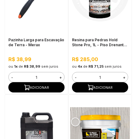
Pazinha Larga para Escavação
Resina para Pedras Hold
de Terra - Merax
Stone Pro, 1L - Piso Drenante
para Jardins, Calçadas e
Estacionamentos
R$ 38,99
R$ 285,00
ou
1x
de
R$ 38,99
sem juros
ou
4x
de
R$ 71,25
sem juros
-
+
-
+
ADICIONAR
ADICIONAR