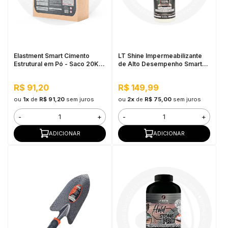
Elastment Smart Cimento
LT Shine Impermeabilizante
Estrutural em Pó - Saco 20KG
de Alto Desempenho Smart
Branco
Block 500ML
R$ 91,20
R$ 149,99
ou
1x
de
R$ 91,20
sem juros
ou
2x
de
R$ 75,00
sem juros
-
+
-
+
ADICIONAR
ADICIONAR