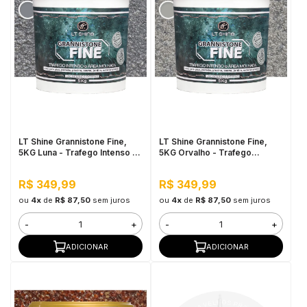
LT Shine Grannistone Fine,
LT Shine Grannistone Fine,
5KG Luna - Trafego Intenso e
5KG Orvalho - Trafego
Área Molhada
Intenso e Área Molhada
R$ 349,99
R$ 349,99
ou
4x
de
R$ 87,50
sem juros
ou
4x
de
R$ 87,50
sem juros
-
+
-
+
ADICIONAR
ADICIONAR