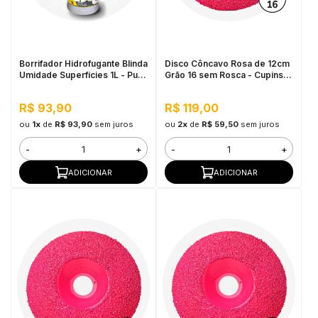
in Stone
toda a categoria
Borrifador Hidrofugante Blinda
Disco Côncavo Rosa de 12cm
Umidade Superfícies 1L - Pulo
Grão 16 sem Rosca - Cupins
do Gato
de Aço
R$ 93,90
R$ 119,00
ou
1x
de
R$ 93,90
sem juros
ou
2x
de
R$ 59,50
sem juros
-
+
-
+
ADICIONAR
ADICIONAR