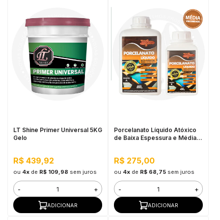
LT Shine Primer Universal 5KG
Porcelanato Líquido Atóxico
Gelo
de Baixa Espessura e Média
Viscosidade Wood Wood,
1,280kg - Alta Resistência,
R$ 439,92
R$ 275,00
Interno e Externo
ou
4x
de
R$ 109,98
sem juros
ou
4x
de
R$ 68,75
sem juros
-
+
-
+
ADICIONAR
ADICIONAR