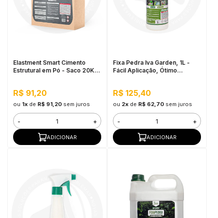
Elastment Smart Cimento
Fixa Pedra Iva Garden, 1L -
Estrutural em Pó - Saco 20KG
Fácil Aplicação, Ótimo
Branco
Rendimento
R$ 91,20
R$ 125,40
ou
1x
de
R$ 91,20
sem juros
ou
2x
de
R$ 62,70
sem juros
-
+
-
+
ADICIONAR
ADICIONAR