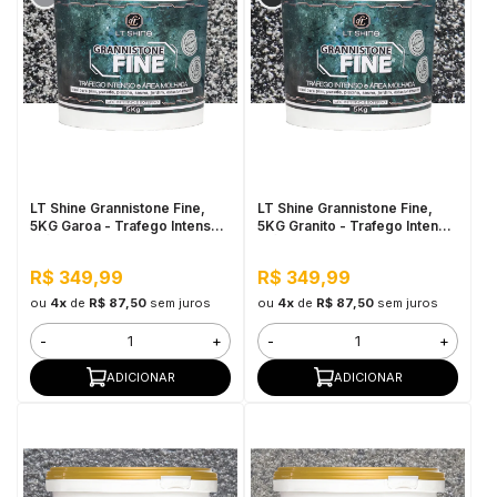
LT Shine Grannistone Fine,
LT Shine Grannistone Fine,
5KG Garoa - Trafego Intenso
5KG Granito - Trafego Intenso
e Área Molhada
e Área Molhada
R$ 349,99
R$ 349,99
ou
4x
de
R$ 87,50
sem juros
ou
4x
de
R$ 87,50
sem juros
-
+
-
+
ADICIONAR
ADICIONAR