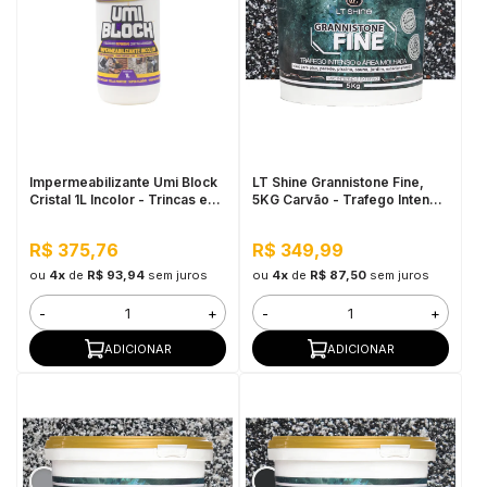
Impermeabilizante Umi Block
LT Shine Grannistone Fine,
Cristal 1L Incolor - Trincas e
5KG Carvão - Trafego Intenso
Infiltrações, Fácil Aplicação
e Área Molhada
R$ 375,76
R$ 349,99
ou
4x
de
R$ 93,94
sem juros
ou
4x
de
R$ 87,50
sem juros
-
+
-
+
ADICIONAR
ADICIONAR