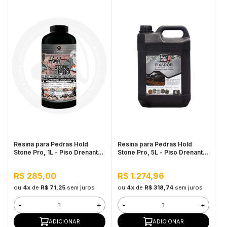
Resina para Pedras Hold
Resina para Pedras Hold
Stone Pro, 1L - Piso Drenante
Stone Pro, 5L - Piso Drenante
para Jardins, Calçadas e
para Grandes Áreas Externas
Estacionamentos
R$ 285,00
R$ 1.274,96
ou
4x
de
R$ 71,25
sem juros
ou
4x
de
R$ 318,74
sem juros
-
+
-
+
ADICIONAR
ADICIONAR