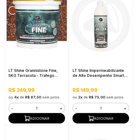
LT Shine Grannistone Fine,
LT Shine Impermeabilizante
5KG Terracota - Trafego
de Alto Desempenho Smart
Intenso e Área Molhada
Block 500ML
R$ 349,99
R$ 149,99
ou
4x
de
R$ 87,50
sem juros
ou
2x
de
R$ 75,00
sem juros
-
+
-
+
ADICIONAR
ADICIONAR