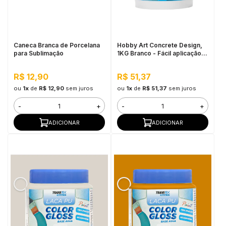
in Stone
toda a categoria
Caneca Branca de Porcelana
Hobby Art Concrete Design,
para Sublimação
1KG Branco - Fácil aplicação,
Secagem rápida
R$ 12,90
R$ 51,37
ou
1x
de
R$ 12,90
sem juros
ou
1x
de
R$ 51,37
sem juros
-
+
-
+
ADICIONAR
ADICIONAR