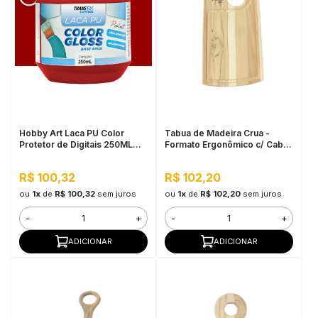
Hobby Art Laca PU Color
Tabua de Madeira Crua -
Protetor de Digitais 250ML
Formato Ergonômico c/ Cabo
Vermelho Escarlate
45x20cm
R$ 100,32
R$ 102,20
ou
1x
de
R$ 100,32
sem juros
ou
1x
de
R$ 102,20
sem juros
-
+
-
+
ADICIONAR
ADICIONAR