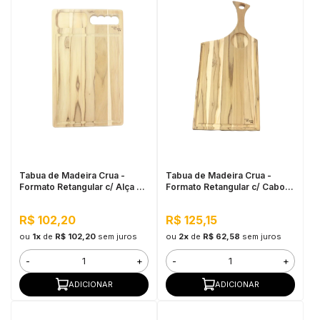
Tabua de Madeira Crua -
Tabua de Madeira Crua -
Formato Retangular c/ Alça e
Formato Retangular c/ Cabo e
Petisqueira 37x22,5cm
Petisqueira
R$ 102,20
R$ 125,15
ou
1x
de
R$ 102,20
sem juros
ou
2x
de
R$ 62,58
sem juros
-
+
-
+
ADICIONAR
ADICIONAR