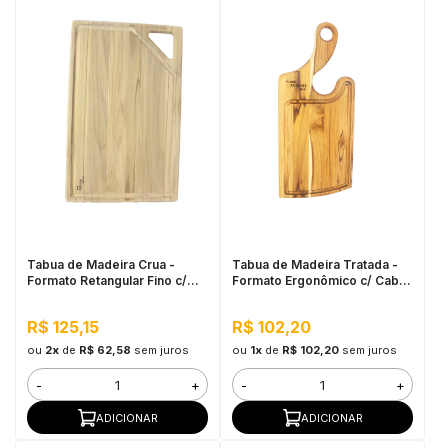
Tabua de Madeira Crua -
Tabua de Madeira Tratada -
Formato Retangular Fino c/
Formato Ergonômico c/ Cabo
Alça
45x20cm
R$ 125,15
R$ 102,20
ou
2x
de
R$ 62,58
sem juros
ou
1x
de
R$ 102,20
sem juros
-
+
-
+
ADICIONAR
ADICIONAR