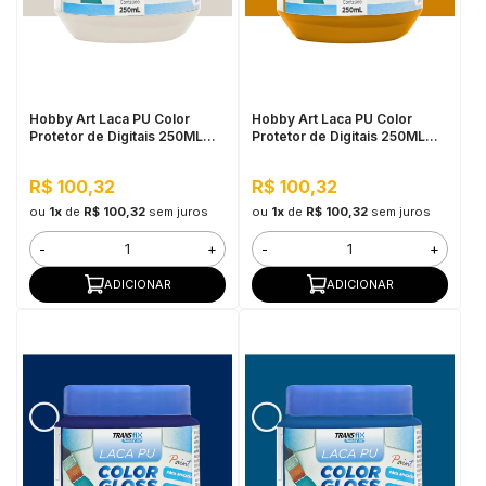
Hobby Art Laca PU Color
Hobby Art Laca PU Color
Protetor de Digitais 250ML
Protetor de Digitais 250ML
Algodão Egípcio
Amarelo Óxido
R$ 100,32
R$ 100,32
ou
1x
de
R$ 100,32
sem juros
ou
1x
de
R$ 100,32
sem juros
-
+
-
+
ADICIONAR
ADICIONAR