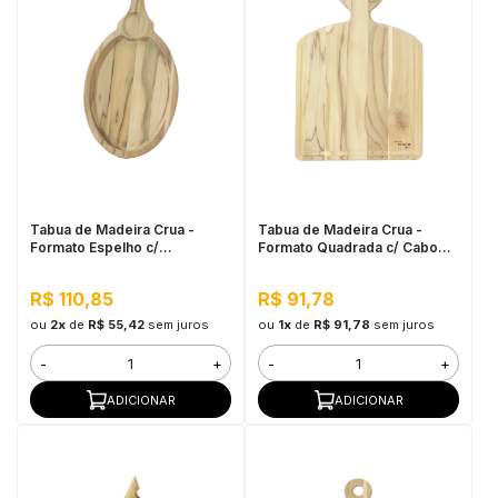
Tabua de Madeira Crua -
Tabua de Madeira Crua -
Formato Espelho c/
Formato Quadrada c/ Cabo
Petisqueira
38x24cm
R$ 110,85
R$ 91,78
ou
2x
de
R$ 55,42
sem juros
ou
1x
de
R$ 91,78
sem juros
-
+
-
+
ADICIONAR
ADICIONAR