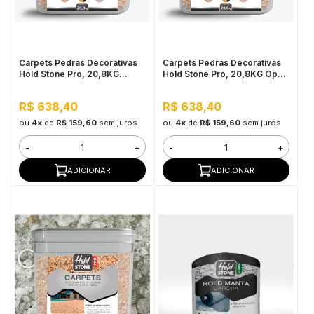
in Stone
toda a categoria
Carpets Pedras Decorativas
Carpets Pedras Decorativas
Hold Stone Pro, 20,8KG
Hold Stone Pro, 20,8KG Opala
Âmbar - Revestimento
Rosa - Revestimento
Bicomponente de Pedras
Bicomponente de Pedras
R$ 638,40
R$ 638,40
Naturais para Pisos
Naturais para Pisos
ou
4x
de
R$ 159,60
sem juros
ou
4x
de
R$ 159,60
sem juros
-
+
-
+
ADICIONAR
ADICIONAR