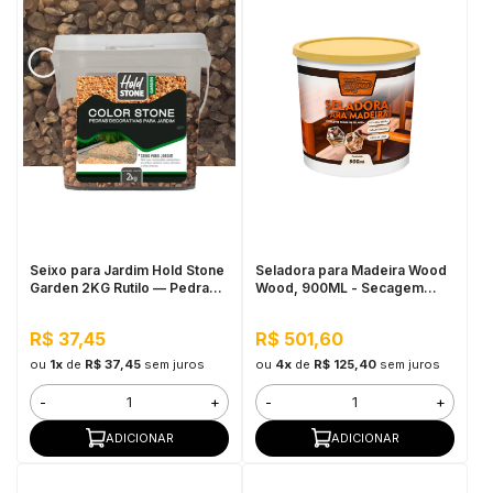
Seixo para Jardim Hold Stone
Seladora para Madeira Wood
Garden 2KG Rutilo — Pedra
Wood, 900ML - Secagem
Natural Multicolorida para
Rápida, Pronto para Uso
Vasos, Canteiros e
R$ 37,45
R$ 501,60
Paisagismo Decorativo
ou
1x
de
R$ 37,45
sem juros
ou
4x
de
R$ 125,40
sem juros
-
+
-
+
ADICIONAR
ADICIONAR