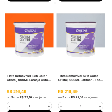
Tinta Removível Skin Color
Tinta Removível Skin Color
Cristal, 900ML Laranja Outono
Cristal, 900ML Larimar - Fácil
- Fácil de Aplicar, Pronto para
de Aplicar, Pronto para Uso
Uso
R$ 216,49
R$ 216,49
ou
3x
de
R$ 72,16
sem juros
ou
3x
de
R$ 72,16
sem juros
-
+
-
+