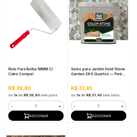
Rolo Fura Bolha 18MM C/
Seixo para Jardim Hold Stone
Cabo Compel
Garden 2KG Quartzo — Pedra
Natural Decorativa para
Vasos, Canteiros e Áreas
R$ 39,90
R$ 37,45
Externas
ou
1x
de
R$ 39,90
sem juros
ou
1x
de
R$ 37,45
sem juros
-
+
-
+
ADICIONAR
ADICIONAR