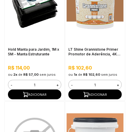
Hold Manta para Jardim, 1M x
LT Shine Grannistone Primer
5M - Manta Estruturante
Promotor de Aderência, 4KG
Âmbar - Pronto para Uso,
Fácil Aplicação
R$ 114,00
R$ 102,60
ou
2x
de
R$ 57,00
sem juros
ou
1x
de
R$ 102,60
sem juros
-
+
-
+
ADICIONAR
ADICIONAR