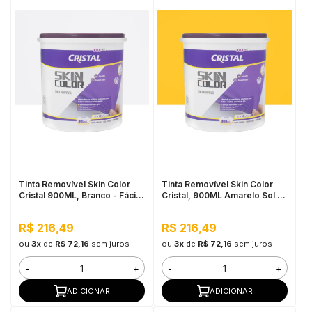
Tinta Removível Skin Color
Tinta Removível Skin Color
Cristal 900ML, Branco - Fácil
Cristal, 900ML Amarelo Sol -
de Aplicar, Pronto para Uso
Fácil de Aplicar, Pronto para
Uso
R$ 216,49
R$ 216,49
ou
3x
de
R$ 72,16
sem juros
ou
3x
de
R$ 72,16
sem juros
-
+
-
+
ADICIONAR
ADICIONAR