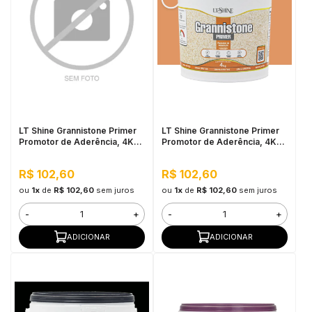
LT Shine Grannistone Primer
LT Shine Grannistone Primer
Promotor de Aderência, 4KG
Promotor de Aderência, 4KG
Azul Safira - Pronto para Uso,
Citrino - Pronto para Uso,
Fácil Aplicação
Fácil Aplicação
R$ 102,60
R$ 102,60
ou
1x
de
R$ 102,60
sem juros
ou
1x
de
R$ 102,60
sem juros
-
+
-
+
ADICIONAR
ADICIONAR