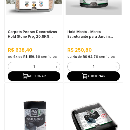
Carpets Pedras Decorativas
Hold Manta - Manta
Hold Stone Pro, 20,8KG
Estruturante para Jardim
Quartzo - Revestimento
20CM x 25M
Bicomponente de Pedras
R$ 638,40
R$ 250,80
Naturais para Pisos
ou
4x
de
R$ 159,60
sem juros
ou
4x
de
R$ 62,70
sem juros
-
+
-
+
ADICIONAR
ADICIONAR