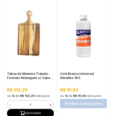
Tabua de Madeira Tratada -
Cola Branca Universal
Formato Retangular c/ Cabo
Almaflex 1KG
45,5x21,5cm
R$ 102,20
R$ 19,90
ou
1x
de
R$ 102,20
sem juros
ou
1x
de
R$ 19,90
sem juros
Produto Indisponível
-
+
ADICIONAR