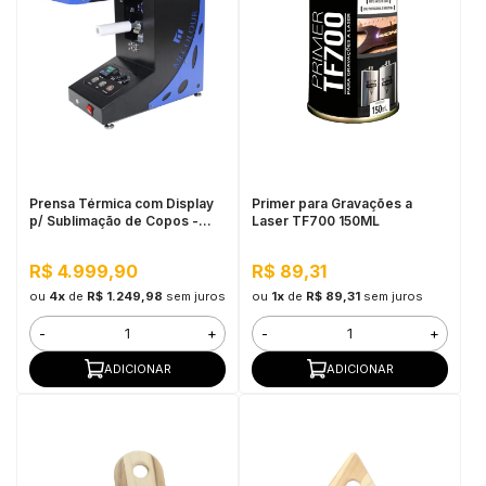
Prensa Térmica com Display
Primer para Gravações a
p/ Sublimação de Copos -
Laser TF700 150ML
Modelo Giro 220V 50/60HZ
Mecolour
R$ 4.999,90
R$ 89,31
ou
4x
de
R$ 1.249,98
sem juros
ou
1x
de
R$ 89,31
sem juros
-
+
-
+
ADICIONAR
ADICIONAR