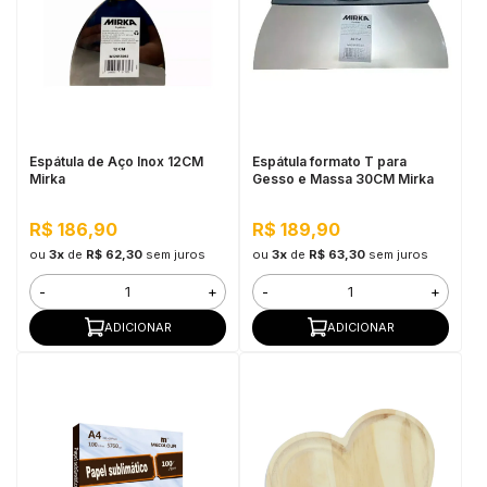
Espátula de Aço Inox 12CM
Espátula formato T para
Mirka
Gesso e Massa 30CM Mirka
R$ 186,90
R$ 189,90
ou
3x
de
R$ 62,30
sem juros
ou
3x
de
R$ 63,30
sem juros
-
+
-
+
ADICIONAR
ADICIONAR