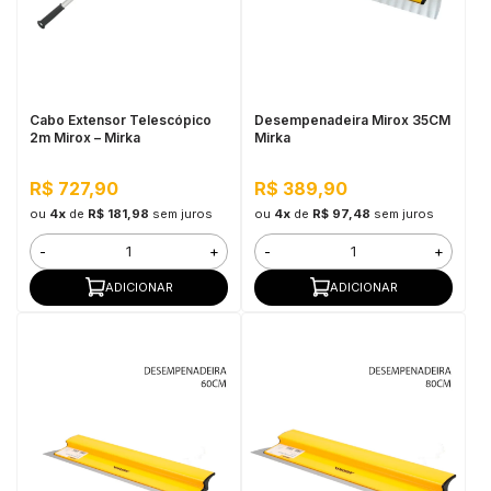
Cabo Extensor Telescópico
Desempenadeira Mirox 35CM
2m Mirox – Mirka
Mirka
R$ 727,90
R$ 389,90
ou
4x
de
R$ 181,98
sem juros
ou
4x
de
R$ 97,48
sem juros
-
+
-
+
ADICIONAR
ADICIONAR