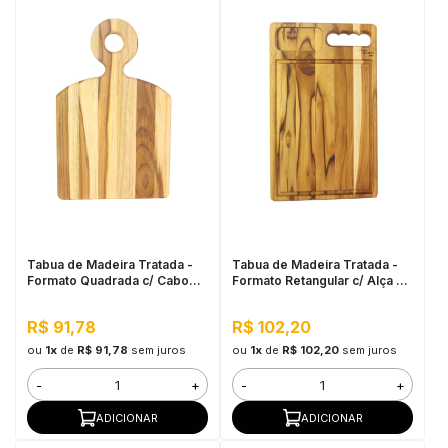
Tabua de Madeira Tratada -
Tabua de Madeira Tratada -
Formato Quadrada c/ Cabo
Formato Retangular c/ Alça e
38x24cm
Petisqueira 37x22,5cm
R$ 91,78
R$ 102,20
ou
1x
de
R$ 91,78
sem juros
ou
1x
de
R$ 102,20
sem juros
-
+
-
+
ADICIONAR
ADICIONAR