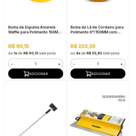
in Stone
toda a categoria
Boina de Espuma Amarela
Boina de Lã de Cordeiro para
Waffle para Polimento 150MM
Polimento 6"/150MM com
Mirka
Velcro Amarela Mirka
R$ 90,15
R$ 223,39
ou
1x
de
R$ 90,15
sem juros
ou
4x
de
R$ 55,85
sem juros
-
+
-
+
ADICIONAR
ADICIONAR