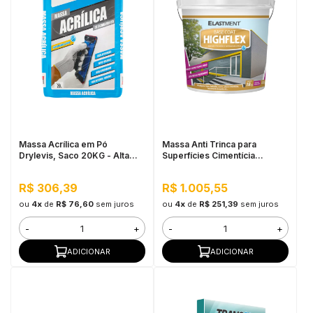
Massa Acrílica em Pó
Massa Anti Trinca para
Drylevis, Saco 20KG - Alta
Superfícies Cimentícia
resistência a água, Fácil
Highflex 18kg
aplicação
R$ 306,39
R$ 1.005,55
ou
4x
de
R$ 76,60
sem juros
ou
4x
de
R$ 251,39
sem juros
-
+
-
+
ADICIONAR
ADICIONAR