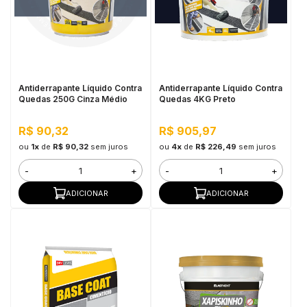
Antiderrapante Líquido Contra
Antiderrapante Líquido Contra
Quedas 250G Cinza Médio
Quedas 4KG Preto
R$ 90,32
R$ 905,97
ou
1x
de
R$ 90,32
sem juros
ou
4x
de
R$ 226,49
sem juros
-
+
-
+
ADICIONAR
ADICIONAR