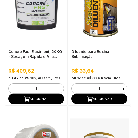
Concre Fast Elastment, 20KG
Diluente para Resina
- Secagem Rápida e Alta
Sublimação
Resistência
R$ 409,62
R$ 33,64
ou
4x
de
R$ 102,40
sem juros
ou
1x
de
R$ 33,64
sem juros
-
+
-
+
ADICIONAR
ADICIONAR