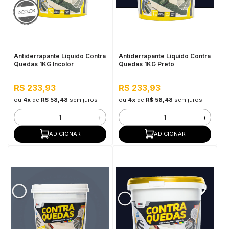
Antiderrapante Líquido Contra
Antiderrapante Líquido Contra
Quedas 1KG Incolor
Quedas 1KG Preto
R$ 233,93
R$ 233,93
ou
4x
de
R$ 58,48
sem juros
ou
4x
de
R$ 58,48
sem juros
-
+
-
+
ADICIONAR
ADICIONAR