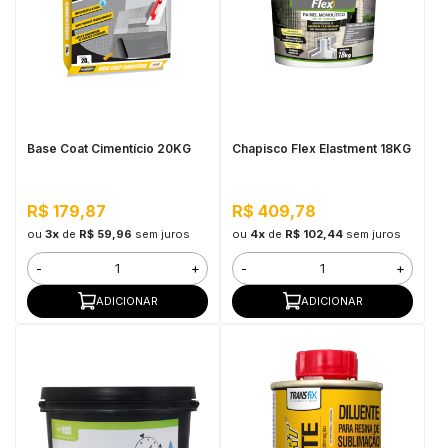
Base Coat Cimentício 20KG
Chapisco Flex Elastment 18KG
R$ 179,87
R$ 409,78
ou
3x
de
R$ 59,96
sem juros
ou
4x
de
R$ 102,44
sem juros
-
+
-
+
ADICIONAR
ADICIONAR