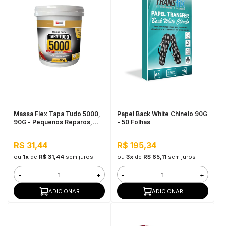
Massa Flex Tapa Tudo 5000,
Papel Back White Chinelo 90G
90G - Pequenos Reparos,
- 50 Folhas
Fácil Aplicação
R$ 31,44
R$ 195,34
ou
1x
de
R$ 31,44
sem juros
ou
3x
de
R$ 65,11
sem juros
-
+
-
+
ADICIONAR
ADICIONAR