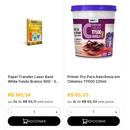
Papel Transfer Laser Back
Primer Pro Para Aderência em
White Fundo Branco 90G - 50
Chinelos TF500 225ml
Folhas
R$ 195,34
R$ 65,03
ou
3x
de
R$ 65,11
sem juros
ou
1x
de
R$ 65,03
sem juros
-
+
-
+
ADICIONAR
ADICIONAR