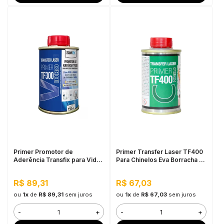
Primer Promotor de
Primer Transfer Laser TF400
Aderência Transfix para Vidro
Para Chinelos Eva Borracha -
TF300, 150ML
150ml
R$ 89,31
R$ 67,03
ou
1x
de
R$ 89,31
sem juros
ou
1x
de
R$ 67,03
sem juros
-
+
-
+