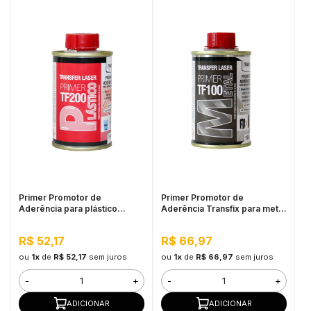
Primer Promotor de
Primer Promotor de
Aderência para plástico
Aderência Transfix para metal
TF200 150ML
TF100 150ML
R$ 52,17
R$ 66,97
ou
1x
de
R$ 52,17
sem juros
ou
1x
de
R$ 66,97
sem juros
-
+
-
+
ADICIONAR
ADICIONAR