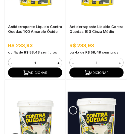
in Stone
toda a categoria
Antiderrapante Líquido Contra
Antiderrapante Líquido Contra
Quedas 1KG Amarelo Óxido
Quedas 1KG Cinza Médio
R$ 233,93
R$ 233,93
ou
4x
de
R$ 58,48
sem juros
ou
4x
de
R$ 58,48
sem juros
-
+
-
+
ADICIONAR
ADICIONAR