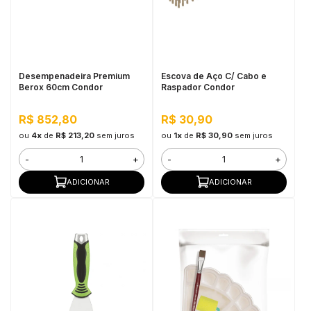
Desempenadeira Premium
Escova de Aço C/ Cabo e
Berox 60cm Condor
Raspador Condor
R$ 852,80
R$ 30,90
ou
4x
de
R$ 213,20
sem juros
ou
1x
de
R$ 30,90
sem juros
-
+
-
+
ADICIONAR
ADICIONAR