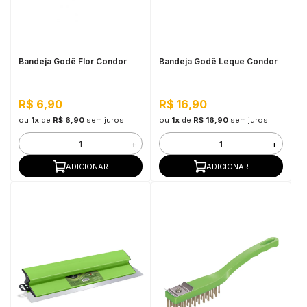
in Stone
toda a categoria
Bandeja Godê Flor Condor
Bandeja Godê Leque Condor
R$ 6,90
R$ 16,90
ou
1x
de
R$ 6,90
sem juros
ou
1x
de
R$ 16,90
sem juros
-
+
-
+
ADICIONAR
ADICIONAR