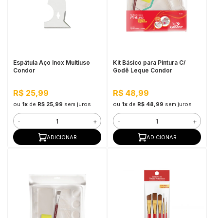
Espátula Aço Inox Multiuso
Kit Básico para Pintura C/
Condor
Godê Leque Condor
R$ 25,99
R$ 48,99
ou
1x
de
R$ 25,99
sem juros
ou
1x
de
R$ 48,99
sem juros
-
+
-
+
ADICIONAR
ADICIONAR