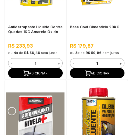
in Stone
toda a categoria
Antiderrapante Líquido Contra
Base Coat Cimentício 20KG
Quedas 1KG Amarelo Óxido
R$ 233,93
R$ 179,87
ou
4x
de
R$ 58,48
sem juros
ou
3x
de
R$ 59,96
sem juros
-
+
-
+
ADICIONAR
ADICIONAR