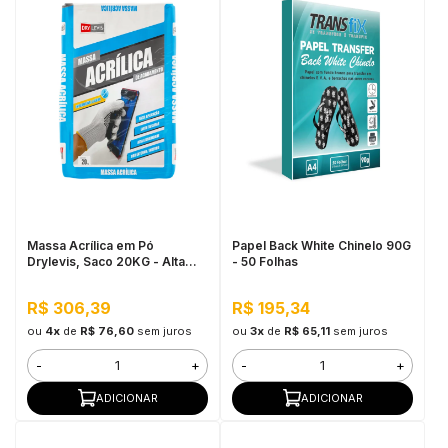
Massa Acrílica em Pó
Papel Back White Chinelo 90G
Drylevis, Saco 20KG - Alta
- 50 Folhas
resistência a água, Fácil
aplicação
R$ 306,39
R$ 195,34
ou
4x
de
R$ 76,60
sem juros
ou
3x
de
R$ 65,11
sem juros
-
+
-
+
ADICIONAR
ADICIONAR