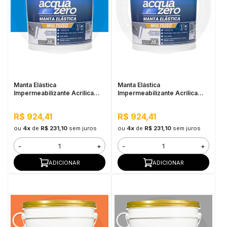
Manta Elástica
Manta Elástica
Impermeabilizante Acrílica
Impermeabilizante Acrílica
Acqua Zero 20KG Azul
Acqua Zero 20KG Branco
R$ 924,41
R$ 924,41
ou
4x
de
R$ 231,10
sem juros
ou
4x
de
R$ 231,10
sem juros
-
+
-
+
ADICIONAR
ADICIONAR