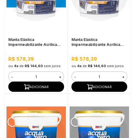
Manta Elástica
Manta Elástica
Impermeabilizante Acrílica
Impermeabilizante Acrílica
Acqua Zero 12KG Azul
Acqua Zero 12KG Branco
R$ 578,39
R$ 578,39
ou
4x
de
R$ 144,60
sem juros
ou
4x
de
R$ 144,60
sem juros
-
+
-
+
ADICIONAR
ADICIONAR