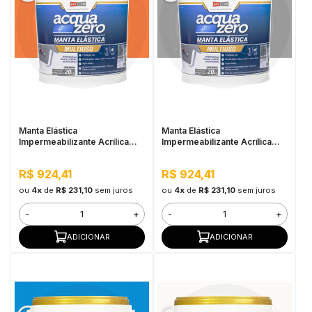
Manta Elástica
Manta Elástica
Impermeabilizante Acrílica
Impermeabilizante Acrílica
Acqua Zero 20KG Cerâmica
Acqua Zero 20KG Cinza
Telha
R$ 924,41
R$ 924,41
ou
4x
de
R$ 231,10
sem juros
ou
4x
de
R$ 231,10
sem juros
-
+
-
+
ADICIONAR
ADICIONAR