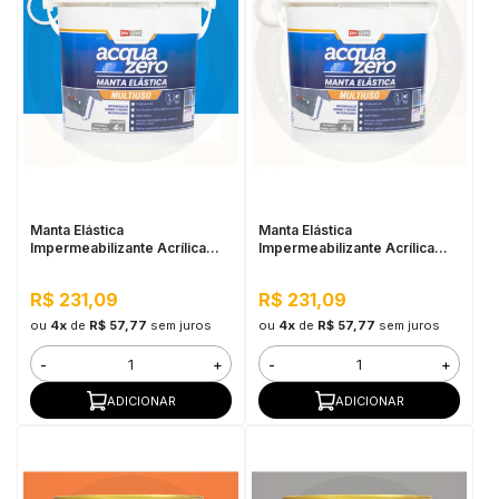
Manta Elástica
Manta Elástica
Impermeabilizante Acrílica
Impermeabilizante Acrílica
Acqua Zero 4KG Azul
Acqua Zero 4KG Branco
R$ 231,09
R$ 231,09
ou
4x
de
R$ 57,77
sem juros
ou
4x
de
R$ 57,77
sem juros
-
+
-
+
ADICIONAR
ADICIONAR