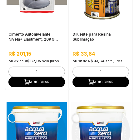
Cimento Autonivelante
Diluente para Resina
Nivela+ Elastment, 20KG
Sublimação
Cinza - Nivelamento Fácil para
Pisos, Secagem Rápida
R$ 201,15
R$ 33,64
ou
3x
de
R$ 67,05
sem juros
ou
1x
de
R$ 33,64
sem juros
-
+
-
+
ADICIONAR
ADICIONAR