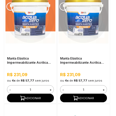
Manta Elástica
Manta Elástica
Impermeabilizante Acrílica
Impermeabilizante Acrílica
Acqua Zero 4KG Cerâmica
Acqua Zero 4KG Cinza
Telha
R$ 231,09
R$ 231,09
ou
4x
de
R$ 57,77
sem juros
ou
4x
de
R$ 57,77
sem juros
-
+
-
+
ADICIONAR
ADICIONAR