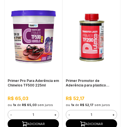
Primer Pro Para Aderência em
Primer Promotor de
Chinelos TF500 225ml
Aderência para plástico
TF200 150ML
R$ 65,03
R$ 52,17
ou
1x
de
R$ 65,03
sem juros
ou
1x
de
R$ 52,17
sem juros
-
+
-
+
ADICIONAR
ADICIONAR