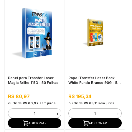
Papel para Transfer Laser
Papel Transfer Laser Back
Magic Brilho 115G - 50 Folhas
White Fundo Branco 90G - 50
Folhas
R$ 80,97
R$ 195,34
ou
1x
de
R$ 80,97
sem juros
ou
3x
de
R$ 65,11
sem juros
-
+
-
+
ADICIONAR
ADICIONAR