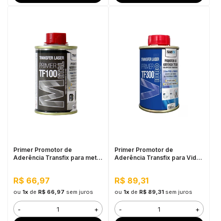
Primer Promotor de
Primer Promotor de
Aderência Transfix para metal
Aderência Transfix para Vidro
TF100 150ML
TF300, 150ML
R$ 66,97
R$ 89,31
ou
1x
de
R$ 66,97
sem juros
ou
1x
de
R$ 89,31
sem juros
-
+
-
+