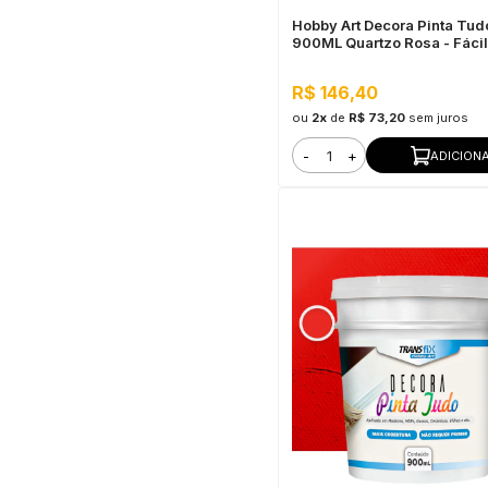
Hobby Art Decora Pinta Tud
900ML Quartzo Rosa - Fácil
Limpeza, Secagem Rápida
R$ 146,40
ou
2x
de
R$ 73,20
sem juros
-
+
ADICION