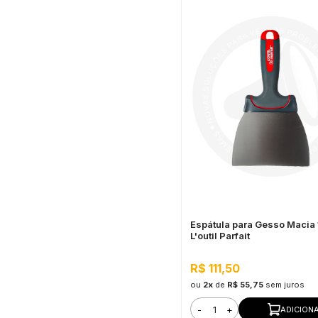
Espátula para Gesso Macia
L'outil Parfait
R$ 111,50
ou
2x
de
R$ 55,75
sem juros
-
+
ADICION