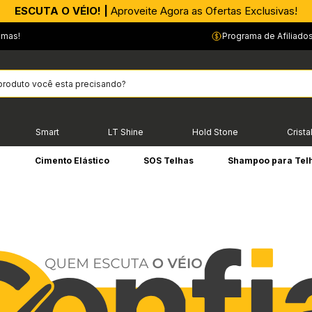
APROVEITE AGORA |
PIX parcelado em até 4x sem Juros!*
emas!
Programa de Afiliado
Smart
LT Shine
Hold Stone
Crista
e
Cimento Elástico
SOS Telhas
Shampoo para Tel