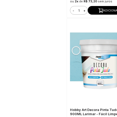
ou
2x
de
R$ 73,20
sem juros
-
+
ADICION
Hobby Art Decora Pinta Tud
900ML Larimar - Fácil Limp