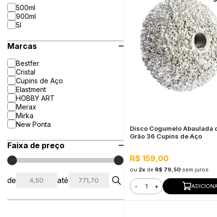
500ml
900ml
5l
Marcas
Bestfer
Cristal
Cupins de Aço
Elastment
HOBBY ART
Merax
Mirka
New Ponta
Disco Cogumelo Abaulada 
Grão 36 Cupins de Aço
Faixa de preço
R$ 159,00
ou
2x
de
R$ 79,50
sem juros
de
até
-
+
ADICION