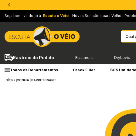
Seja bem-vindo(a) à
Escuta o Véio
- Novas Soluções para Velhos Probl
Rastreio do Pedido
Elastment
DryLevis
Todos os Departamentos
Crack Filler
SOS Umidad
INÍCIO
CONFIA | BARRETOSANT