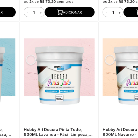
ou
2x
de
R$ 73,20
sem juros
ou
2x
de
R$ 73,20
s
-
+
-
+
AR
ADICIONAR
o,
Hobby Art Decora Pinta Tudo,
Hobby Art Decora 
eza,
900ML Lavanda - Fácil Limpeza,
900ML Navarro - 