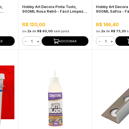
o,
Hobby Art Decora Pinta Tudo,
Hobby Art Decora 
900ML Rosa Retrô - Fácil Limpeza,
900ML Safira - Fá
Secagem Rápida
Secagem Rápida
R$ 120,00
R$ 146,40
ou
2x
de
R$ 60,00
sem juros
ou
2x
de
R$ 73,20
s
-
+
-
+
AR
ADICIONAR