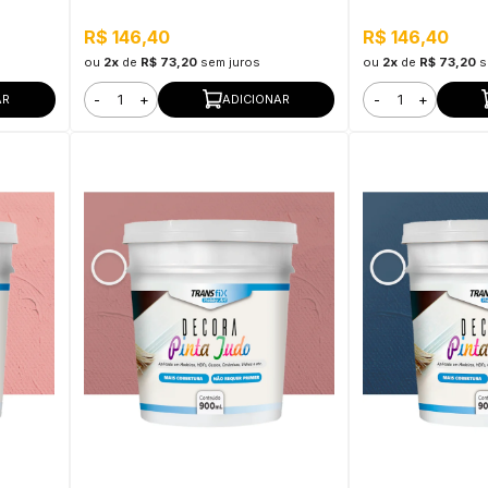
Secagem Rápida
Secagem Rápida
R$ 146,40
R$ 146,40
ou
2x
de
R$ 73,20
sem juros
ou
2x
de
R$ 73,20
s
-
+
-
+
AR
ADICIONAR