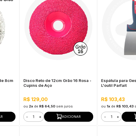
de 8cm
Disco Reto de 12cm Grão 16 Rosa -
Espátula para G
Cupins de Aço
L'outil Parfait
R$ 129,00
R$ 103,43
ou
2x
de
R$ 64,50
sem juros
ou
1x
de
R$ 103,43
-
+
-
+
AR
ADICIONAR