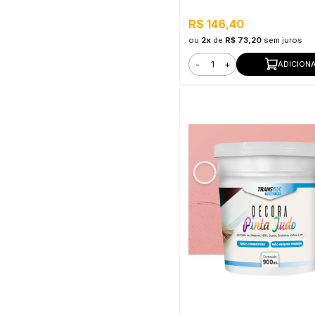
Secagem Rápida
R$ 146,40
ou
2x
de
R$ 73,20
sem juros
-
+
ADICION