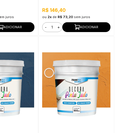
Secagem Rápida
R$ 146,40
em juros
ou
2x
de
R$ 73,20
sem juros
-
+
ADICIONAR
ADICIONAR