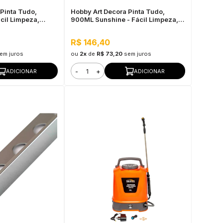
Pinta Tudo,
Hobby Art Decora Pinta Tudo,
cil Limpeza,
900ML Sunshine - Fácil Limpeza,
Secagem Rápida
R$ 146,40
em juros
ou
2x
de
R$ 73,20
sem juros
-
+
ADICIONAR
ADICIONAR