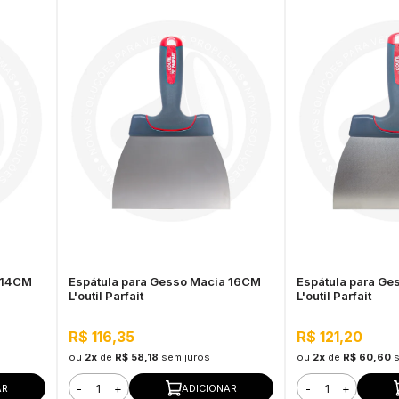
 14CM
Espátula para Gesso Macia 16CM
Espátula para G
L'outil Parfait
L'outil Parfait
R$ 116,35
R$ 121,20
ou
2x
de
R$ 58,18
sem juros
ou
2x
de
R$ 60,60
-
+
-
+
AR
ADICIONAR