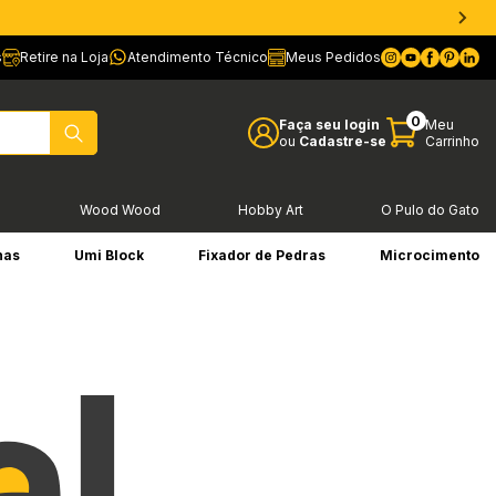
s
Retire na Loja
Atendimento Técnico
Meus Pedidos
0
Faça seu login
Meu
ou
Cadastre-se
Carrinho
l
Wood Wood
Hobby Art
O Pulo do Gato
has
Umi Block
Fixador de Pedras
Microcimento