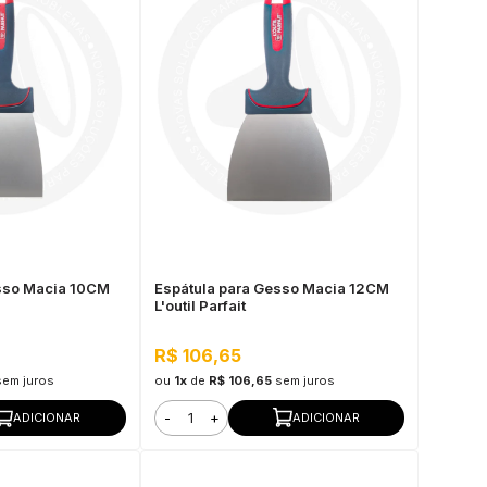
esso Macia 10CM
Espátula para Gesso Macia 12CM
L'outil Parfait
R$ 106,65
sem juros
ou
1x
de
R$ 106,65
sem juros
-
+
ADICIONAR
ADICIONAR