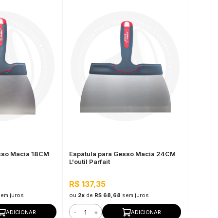
esso Macia 18CM
Espátula para Gesso Macia 24CM
L'outil Parfait
R$ 137,35
sem juros
ou
2x
de
R$ 68,68
sem juros
-
+
ADICIONAR
ADICIONAR