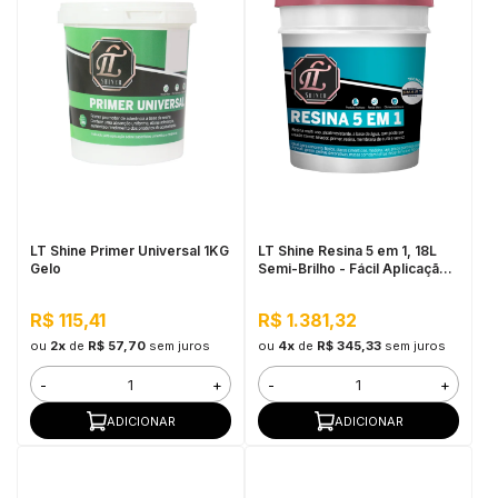
LT Shine Primer Universal 1KG
LT Shine Resina 5 em 1, 18L
Gelo
Semi-Brilho - Fácil Aplicação,
Produto Multifunção
R$ 115,41
R$ 1.381,32
ou
2x
de
R$ 57,70
sem juros
ou
4x
de
R$ 345,33
sem juros
-
+
-
+
ADICIONAR
ADICIONAR