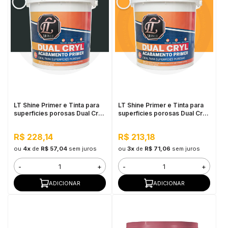
LT Shine Primer e Tinta para
LT Shine Primer e Tinta para
superficies porosas Dual Cryl
superficies porosas Dual Cryl
3,6L Preto
3,6L Sunshine
R$ 228,14
R$ 213,18
ou
4x
de
R$ 57,04
sem juros
ou
3x
de
R$ 71,06
sem juros
-
+
-
+
ADICIONAR
ADICIONAR