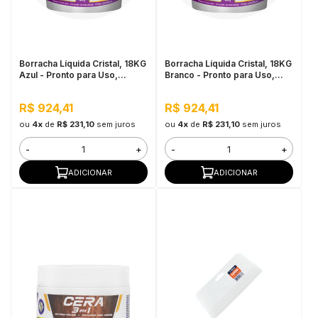
in Stone
toda a categoria
Borracha Líquida Cristal, 18KG
Borracha Líquida Cristal, 18KG
Azul - Pronto para Uso,
Branco - Pronto para Uso,
Excelente Flexibilidade
Excelente Flexibilidade
R$ 924,41
R$ 924,41
ou
4x
de
R$ 231,10
sem juros
ou
4x
de
R$ 231,10
sem juros
-
+
-
+
ADICIONAR
ADICIONAR