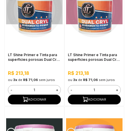
LT Shine Primer e Tinta para
LT Shine Primer e Tinta para
superficies porosas Dual Cryl
superficies porosas Dual Cryl
3,6L Iva
3,6L Laís Tenório
R$ 213,18
R$ 213,18
ou
3x
de
R$ 71,06
sem juros
ou
3x
de
R$ 71,06
sem juros
-
+
-
+
ADICIONAR
ADICIONAR