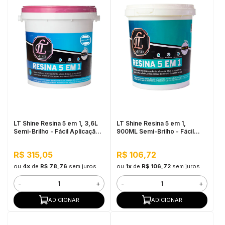
LT Shine Resina 5 em 1, 3,6L
LT Shine Resina 5 em 1,
Semi-Brilho - Fácil Aplicação,
900ML Semi-Brilho - Fácil
Produto Multifunção
Aplicação, Produto
Multifunção
R$ 315,05
R$ 106,72
ou
4x
de
R$ 78,76
sem juros
ou
1x
de
R$ 106,72
sem juros
-
+
-
+
ADICIONAR
ADICIONAR