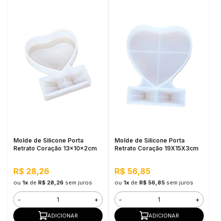
Molde de Silicone Porta
Molde de Silicone Porta
Retrato Coração 13x10x2cm
Retrato Coração 19X15X3cm
R$ 28,26
R$ 56,85
ou
1x
de
R$ 28,26
sem juros
ou
1x
de
R$ 56,85
sem juros
-
+
-
+
ADICIONAR
ADICIONAR