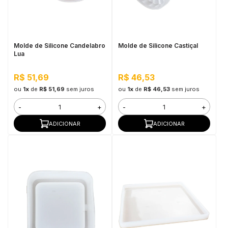
in Stone
toda a categoria
Molde de Silicone Candelabro
Molde de Silicone Castiçal
Lua
R$ 51,69
R$ 46,53
ou
1x
de
R$ 51,69
sem juros
ou
1x
de
R$ 46,53
sem juros
-
+
-
+
ADICIONAR
ADICIONAR