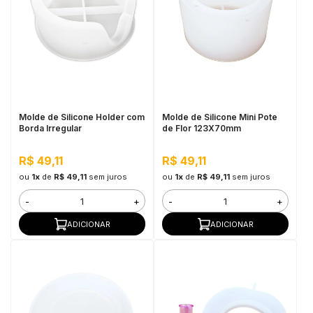
Molde de Silicone Holder com
Molde de Silicone Mini Pote
Borda Irregular
de Flor 123X70mm
R$ 49,11
R$ 49,11
ou
1x
de
R$ 49,11
sem juros
ou
1x
de
R$ 49,11
sem juros
-
+
-
+
ADICIONAR
ADICIONAR