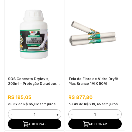
SOS Concreto Drylevis,
Tela de Fibra de Vidro Dryfit
200ml – Proteção Duradoura
Plus Branco 1M X 50M
Contra Umidade e Corrosão
R$ 195,05
R$ 877,80
ou
3x
de
R$ 65,02
sem juros
ou
4x
de
R$ 219,45
sem juros
-
+
-
+
ADICIONAR
ADICIONAR