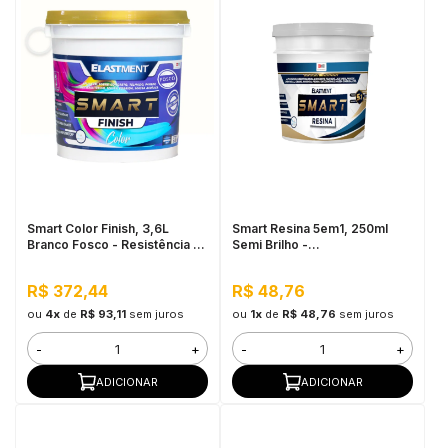
Smart Color Finish, 3,6L
Smart Resina 5em1, 250ml
Branco Fosco - Resistência à
Semi Brilho -
sujidade, Permeável ao Valor,
Impermeabilizante e
Baixo VOC
Seladora, Alta Resistência à
R$ 372,44
R$ 48,76
Água
ou
4x
de
R$ 93,11
sem juros
ou
1x
de
R$ 48,76
sem juros
-
+
-
+
ADICIONAR
ADICIONAR