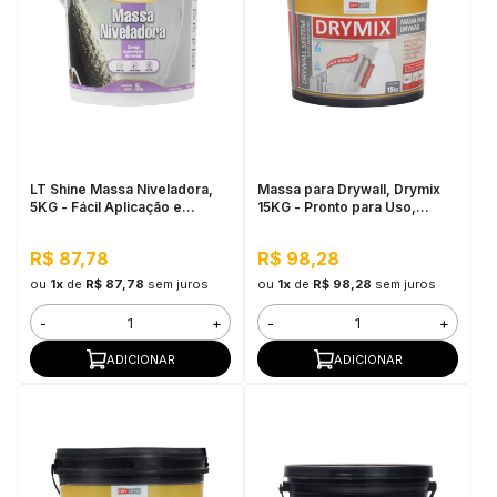
LT Shine Massa Niveladora,
Massa para Drywall, Drymix
5KG - Fácil Aplicação e
15KG - Pronto para Uso,
Lixamento
Secagem Rápida
R$ 87,78
R$ 98,28
ou
1x
de
R$ 87,78
sem juros
ou
1x
de
R$ 98,28
sem juros
-
+
-
+
ADICIONAR
ADICIONAR