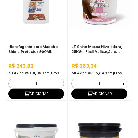
Hidrofugante para Madeira
LT Shine Massa Niveladora,
Shield Protector 900ML
25KG - Fácil Aplicação e
Lixamento
R$ 243,82
R$ 263,34
ou
4x
de
R$ 60,96
sem juros
ou
4x
de
R$ 65,84
sem juros
-
+
-
+
ADICIONAR
ADICIONAR