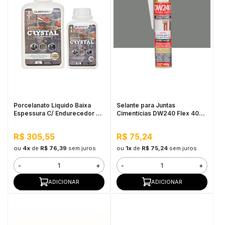
Porcelanato Liquido Baixa
Selante para Juntas
Espessura C/ Endurecedor Kit
Cimentícias DW240 Flex 400G
1,5KG
- Cinza
R$ 305,55
R$ 75,24
ou
4x
de
R$ 76,39
sem juros
ou
1x
de
R$ 75,24
sem juros
-
+
-
+
ADICIONAR
ADICIONAR