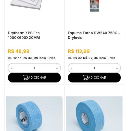
Drytherm XPS Eco
Espuma Turbo DW240 750G -
1000X600X20MM
Drylevis
R$ 48,99
R$ 113,99
ou
1x
de
R$ 48,99
sem juros
ou
2x
de
R$ 57,00
sem juros
-
+
-
+
ADICIONAR
ADICIONAR