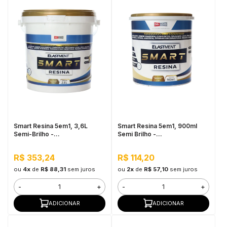
Smart Resina 5em1, 3,6L
Smart Resina 5em1, 900ml
Semi-Brilho -
Semi Brilho -
Impermeabilizante e
Impermeabilizante e
Seladora, Alta Resistência à
Seladora, Alta Resistência à
R$ 353,24
R$ 114,20
Água
Água
ou
4x
de
R$ 88,31
sem juros
ou
2x
de
R$ 57,10
sem juros
-
+
-
+
ADICIONAR
ADICIONAR