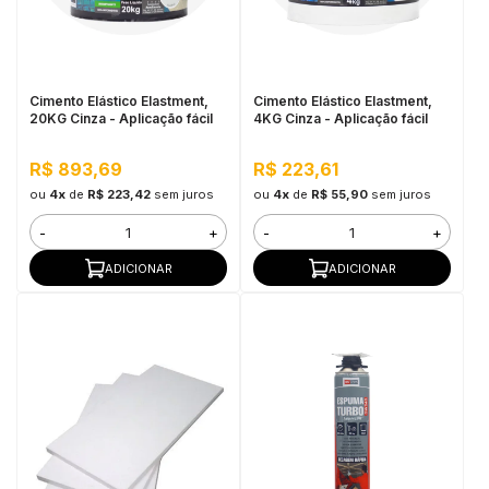
in Stone
toda a categoria
Cimento Elástico Elastment,
Cimento Elástico Elastment,
20KG Cinza - Aplicação fácil
4KG Cinza - Aplicação fácil
R$ 893,69
R$ 223,61
ou
4x
de
R$ 223,42
sem juros
ou
4x
de
R$ 55,90
sem juros
-
+
-
+
ADICIONAR
ADICIONAR