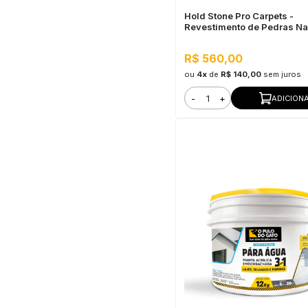
Hold Stone Pro Carpets -
Revestimento de Pedras Na
para Pisos 20,8KG Rutilo
R$ 560,00
ou
4x
de
R$ 140,00
sem juros
-
+
ADICION