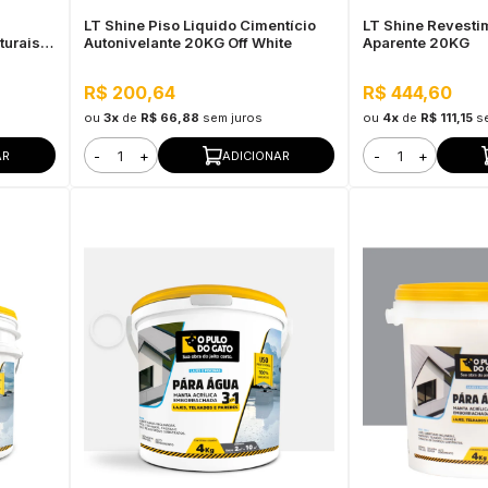
LT Shine Piso Liquido Cimentício
LT Shine Revesti
turais
Autonivelante 20KG Off White
Aparente 20KG
R$ 200,64
R$ 444,60
ou
3x
de
R$ 66,88
sem juros
ou
4x
de
R$ 111,15
s
-
+
-
+
AR
ADICIONAR