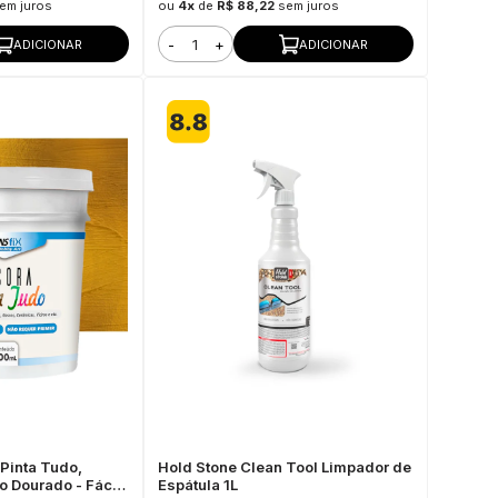
em juros
ou
4x
de
R$ 88,22
sem juros
-
+
ADICIONAR
ADICIONAR
Pinta Tudo,
Hold Stone Clean Tool Limpador de
 Dourado - Fácil
Espátula 1L