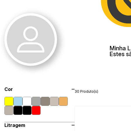
Minha L
Estes s
Cor
30 Produto(s)
Litragem