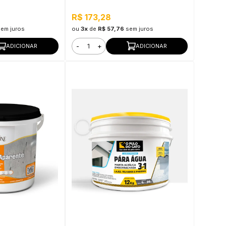
m Rápida
R$ 173,28
sem juros
ou
3x
de
R$ 57,76
sem juros
-
+
ADICIONAR
ADICIONAR