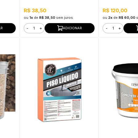
Limpeza, Secage
R$ 38,50
R$ 120,00
ou
1x
de
R$ 38,50
sem juros
ou
2x
de
R$ 60,00
-
+
-
+
AR
ADICIONAR