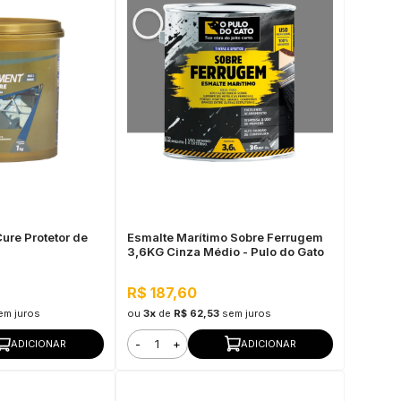
ure Protetor de
Esmalte Marítimo Sobre Ferrugem
3,6KG Cinza Médio - Pulo do Gato
R$ 187,60
em juros
ou
3x
de
R$ 62,53
sem juros
-
+
ADICIONAR
ADICIONAR