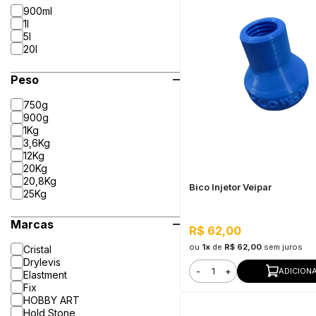
900ml
1l
5l
20l
Peso
750g
900g
1Kg
3,6Kg
12Kg
20Kg
20,8Kg
Bico Injetor Veipar
25Kg
Marcas
R$ 62,00
ou
1x
de
R$ 62,00
sem juros
Cristal
Drylevis
-
+
ADICION
Elastment
Fix
HOBBY ART
Hold Stone