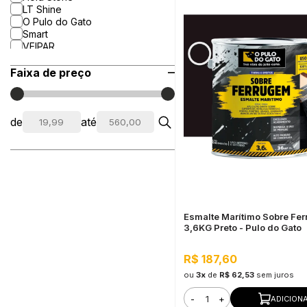
LT Shine
O Pulo do Gato
Smart
VEIPAR
Faixa de preço
de
até
Esmalte Marítimo Sobre Fe
3,6KG Preto - Pulo do Gato
R$ 187,60
ou
3x
de
R$ 62,53
sem juros
-
+
ADICION