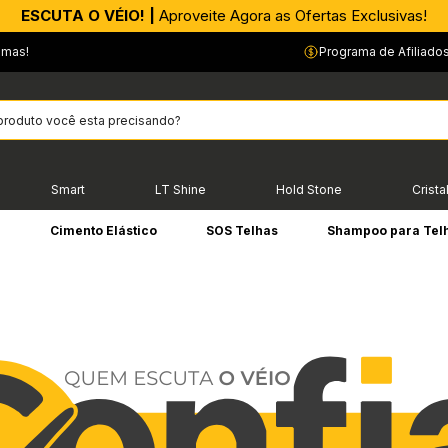
APROVEITE AGORA |
ESCUTA O VÉIO! |
Aproveite Agora as Ofertas Exclusivas!
PIX parcelado em até 4x sem Juros!*
emas!
Programa de Afiliado
Smart
LT Shine
Hold Stone
Crista
e
Cimento Elástico
SOS Telhas
Shampoo para Tel