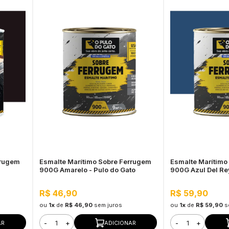
rrugem
Esmalte Marítimo Sobre Ferrugem
Esmalte Marítimo
900G Amarelo - Pulo do Gato
900G Azul Del Rey
R$ 46,90
R$ 59,90
ou
1x
de
R$ 46,90
sem juros
ou
1x
de
R$ 59,90
s
-
+
-
+
AR
ADICIONAR