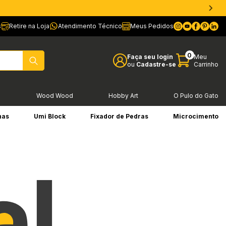
s
Retire na Loja
Atendimento Técnico
Meus Pedidos
0
Faça seu login
Meu
ou
Cadastre-se
Carrinho
l
Wood Wood
Hobby Art
O Pulo do Gato
has
Umi Block
Fixador de Pedras
Microcimento