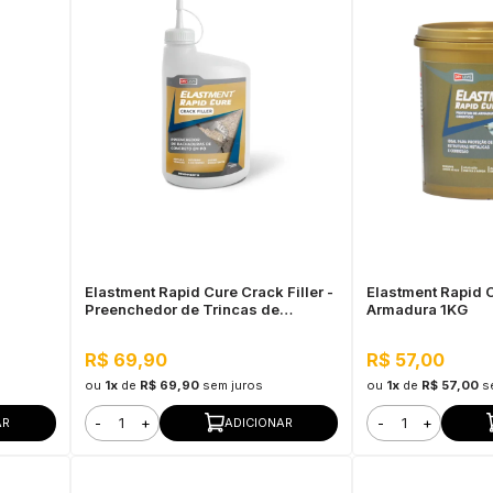
Elastment Rapid Cure Crack Filler -
Elastment Rapid C
Preenchedor de Trincas de
Armadura 1KG
Concreto em Pó 700G Branco
R$ 69,90
R$ 57,00
ou
1x
de
R$ 69,90
sem juros
ou
1x
de
R$ 57,00
s
-
+
-
+
AR
ADICIONAR