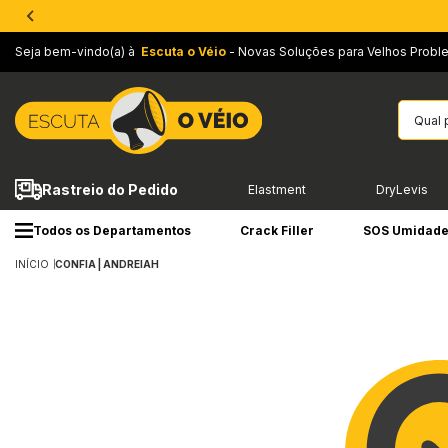
Seja bem-vindo(a) à
Escuta o Véio
- Novas Soluções para Velhos Probl
Rastreio do Pedido
Elastment
DryLevis
Todos os Departamentos
Crack Filler
SOS Umidad
INÍCIO
CONFIA | ANDREIAH