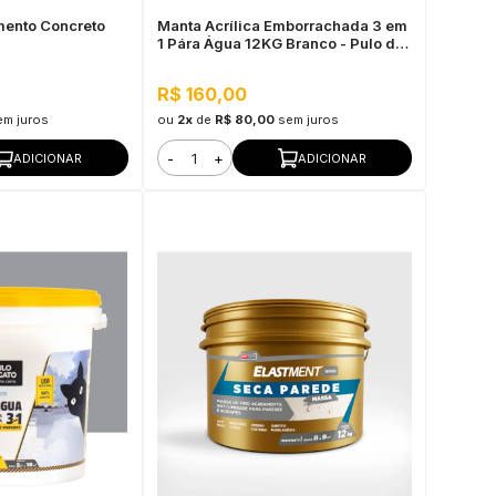
mento Concreto
Manta Acrílica Emborrachada 3 em
1 Pára Água 12KG Branco - Pulo do
Gato
R$ 160,00
em juros
ou
2x
de
R$ 80,00
sem juros
-
+
ADICIONAR
ADICIONAR