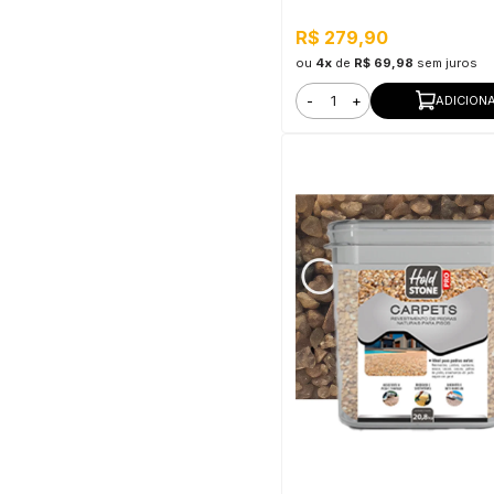
R$ 279,90
ou
4x
de
R$ 69,98
sem juros
-
+
ADICION