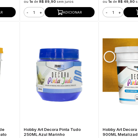
ou
1x
de
R$ 89,90
sem juros
ou
1x
de
R$ 49,90
s
-
+
-
+
AR
ADICIONAR
de
Hobby Art Decora Pinta Tudo
Hobby Art Decora 
Gato
250ML Azul Marinho
900ML Metalizado