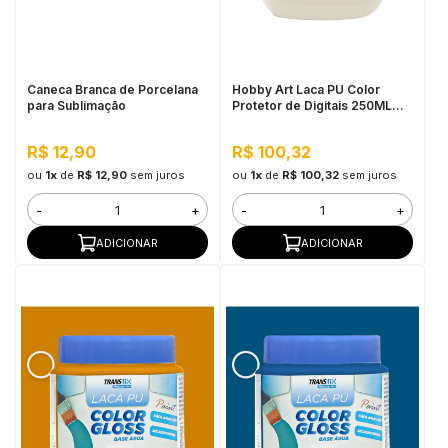
in Stone
toda a categoria
Caneca Branca de Porcelana
Hobby Art Laca PU Color
para Sublimação
Protetor de Digitais 250ML
Algodão Egípcio
R$ 12,90
R$ 100,32
ou
1x
de
R$ 12,90
sem juros
ou
1x
de
R$ 100,32
sem juros
-
+
-
+
ADICIONAR
ADICIONAR