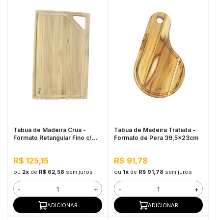
Tabua de Madeira Crua -
Tabua de Madeira Tratada -
Formato Retangular Fino c/
Formato de Pera 39,5x23cm
Alça
R$ 125,15
R$ 91,78
ou
2x
de
R$ 62,58
sem juros
ou
1x
de
R$ 91,78
sem juros
-
+
-
+
ADICIONAR
ADICIONAR