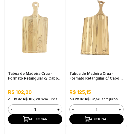
Tabua de Madeira Crua -
Tabua de Madeira Crua -
Formato Retangular c/ Cabo
Formato Retangular c/ Cabo e
45,5x21,5cm
Petisqueira
R$ 102,20
R$ 125,15
ou
1x
de
R$ 102,20
sem juros
ou
2x
de
R$ 62,58
sem juros
-
+
-
+
ADICIONAR
ADICIONAR