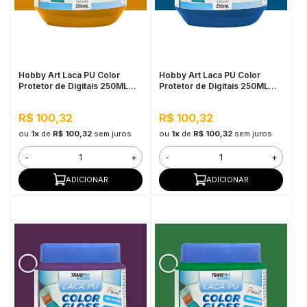
Hobby Art Laca PU Color
Hobby Art Laca PU Color
Protetor de Digitais 250ML
Protetor de Digitais 250ML
Amarelo Óxido
Azul Turquesa
R$ 100,32
R$ 100,32
ou
1x
de
R$ 100,32
sem juros
ou
1x
de
R$ 100,32
sem juros
-
+
-
+
ADICIONAR
ADICIONAR