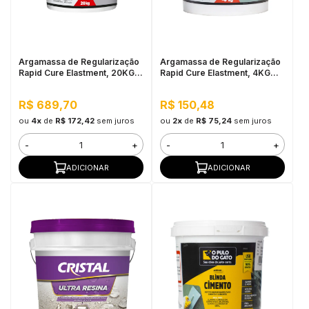
in Stone
toda a categoria
Argamassa de Regularização
Argamassa de Regularização
Rapid Cure Elastment, 20KG
Rapid Cure Elastment, 4KG
Cinza - Seca em até 2 Horas
Cinza - Seca em até 2 Horas
R$ 689,70
R$ 150,48
ou
4x
de
R$ 172,42
sem juros
ou
2x
de
R$ 75,24
sem juros
-
+
-
+
ADICIONAR
ADICIONAR