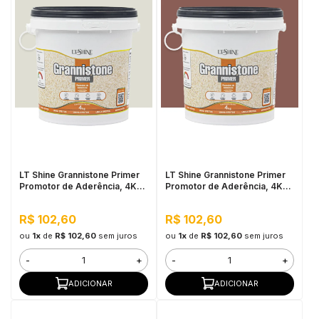
LT Shine Grannistone Primer
LT Shine Grannistone Primer
Promotor de Aderência, 4KG
Promotor de Aderência, 4KG
Off White - Pronto para Uso,
Vermelho Blush - Pronto para
Fácil Aplicação
Uso, Fácil Aplicação
R$ 102,60
R$ 102,60
ou
1x
de
R$ 102,60
sem juros
ou
1x
de
R$ 102,60
sem juros
-
+
-
+
ADICIONAR
ADICIONAR