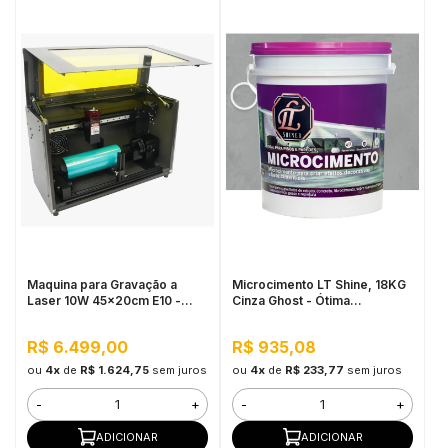
Maquina para Gravação a
Microcimento LT Shine, 18KG
Laser 10W 45x20cm E10 -
Cinza Ghost - Ótima
Mecolour
Aderência e Flexibilidade
R$ 6.499,00
R$ 935,08
ou
4x
de
R$ 1.624,75
sem juros
ou
4x
de
R$ 233,77
sem juros
-
+
-
+
ADICIONAR
ADICIONAR