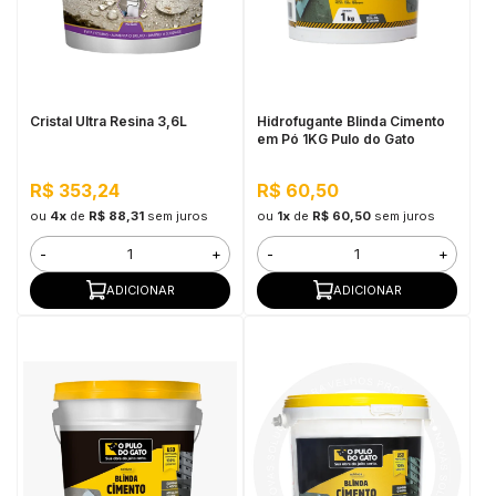
Cristal Ultra Resina 3,6L
Hidrofugante Blinda Cimento
em Pó 1KG Pulo do Gato
R$ 353,24
R$ 60,50
ou
4x
de
R$ 88,31
sem juros
ou
1x
de
R$ 60,50
sem juros
-
+
-
+
ADICIONAR
ADICIONAR