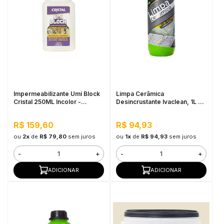
Impermeabilizante Umi Block
Limpa Cerâmica
Cristal 250ML Incolor -
Desincrustante Ivaclean, 1L -
Pequenos Reparos, Pronto
Limpeza Pesada
Para Uso
R$ 159,60
R$ 94,93
ou
2x
de
R$ 79,80
sem juros
ou
1x
de
R$ 94,93
sem juros
-
+
-
+
ADICIONAR
ADICIONAR