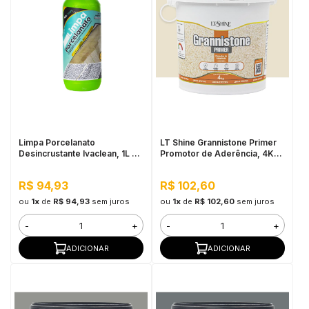
Limpa Porcelanato
LT Shine Grannistone Primer
Desincrustante Ivaclean, 1L -
Promotor de Aderência, 4KG
Limpeza Pesada, Alta
Bege - Pronto para Uso, Fácil
Perfomance
Aplicação
R$ 94,93
R$ 102,60
ou
1x
de
R$ 94,93
sem juros
ou
1x
de
R$ 102,60
sem juros
-
+
-
+
ADICIONAR
ADICIONAR