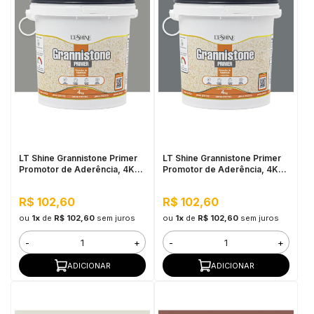
LT Shine Grannistone Primer
LT Shine Grannistone Primer
Promotor de Aderência, 4KG
Promotor de Aderência, 4KG
Cinza Claro - Pronto para Uso,
Cinza Escuro - Pronto para
Fácil Aplicação
Uso, Fácil Aplicação
R$ 102,60
R$ 102,60
ou
1x
de
R$ 102,60
sem juros
ou
1x
de
R$ 102,60
sem juros
-
+
-
+
ADICIONAR
ADICIONAR