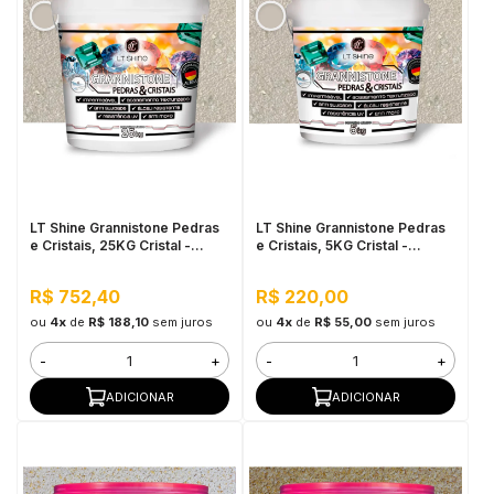
LT Shine Grannistone Pedras
LT Shine Grannistone Pedras
e Cristais, 25KG Cristal -
e Cristais, 5KG Cristal -
Interno e Externo, Anti
Impermeável, Anti Mofo
Sujidade
R$ 752,40
R$ 220,00
ou
4x
de
R$ 188,10
sem juros
ou
4x
de
R$ 55,00
sem juros
-
+
-
+
ADICIONAR
ADICIONAR