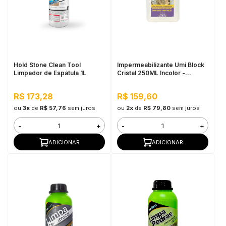
Hold Stone Clean Tool
Impermeabilizante Umi Block
Limpador de Espátula 1L
Cristal 250ML Incolor -
Pequenos Reparos, Pronto
Para Uso
R$ 173,28
R$ 159,60
ou
3x
de
R$ 57,76
sem juros
ou
2x
de
R$ 79,80
sem juros
-
+
-
+
ADICIONAR
ADICIONAR