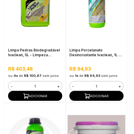
Limpa Pedras Biodegradável
Limpa Porcelanato
Ivaclean, 5L - Limpeza
Desincrustante Ivaclean, 1L -
Pesada, Baixo Odor
Limpeza Pesada, Alta
Perfomance
R$ 403,48
R$ 94,93
ou
4x
de
R$ 100,87
sem juros
ou
1x
de
R$ 94,93
sem juros
-
+
-
+
ADICIONAR
ADICIONAR