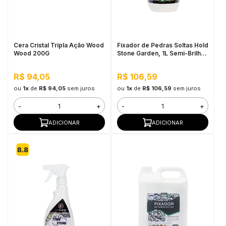
in Stone
toda a categoria
Cera Cristal Tripla Ação Wood
Fixador de Pedras Soltas Hold
Wood 200G
Stone Garden, 1L Semi-Brilho
- Alta Fixação e Durabilidade
R$ 94,05
R$ 106,59
ou
1x
de
R$ 94,05
sem juros
ou
1x
de
R$ 106,59
sem juros
-
+
-
+
ADICIONAR
ADICIONAR