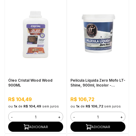
Óleo Cristal Wood Wood
Película Líquida Zero Mofo LT-
900ML
Shine, 900ml, Incolor -
Antimofo, Alta Aderência e
Fácil Aplicação
R$ 104,49
R$ 106,72
ou
1x
de
R$ 104,49
sem juros
ou
1x
de
R$ 106,72
sem juros
-
+
-
+
ADICIONAR
ADICIONAR