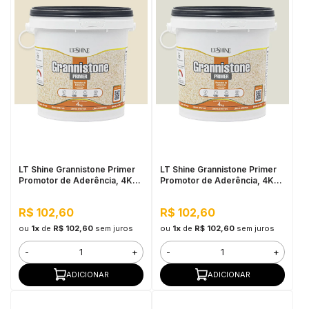
LT Shine Grannistone Primer
LT Shine Grannistone Primer
Promotor de Aderência, 4KG
Promotor de Aderência, 4KG
Bege - Pronto para Uso, Fácil
Off White - Pronto para Uso,
Aplicação
Fácil Aplicação
R$ 102,60
R$ 102,60
ou
1x
de
R$ 102,60
sem juros
ou
1x
de
R$ 102,60
sem juros
-
+
-
+
ADICIONAR
ADICIONAR