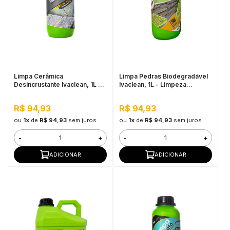
Limpa Cerâmica
Limpa Pedras Biodegradável
Desincrustante Ivaclean, 1L -
Ivaclean, 1L - Limpeza
Limpeza Pesada
Pesada, Baixo Odor
R$ 94,93
R$ 94,93
ou
1x
de
R$ 94,93
sem juros
ou
1x
de
R$ 94,93
sem juros
-
+
-
+
ADICIONAR
ADICIONAR