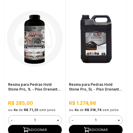
Resina para Pedras Hold
Resina para Pedras Hold
Stone Pro, 1L - Piso Drenante
Stone Pro, 5L - Piso Drenante
para Jardins, Calçadas e
para Grandes Áreas Externas
Estacionamentos
R$ 285,00
R$ 1.274,96
ou
4x
de
R$ 71,25
sem juros
ou
4x
de
R$ 318,74
sem juros
-
+
-
+
ADICIONAR
ADICIONAR