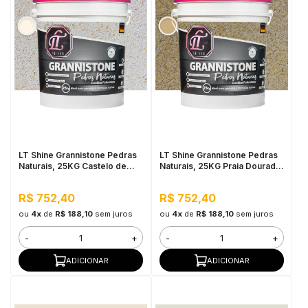
LT Shine Grannistone Pedras
LT Shine Grannistone Pedras
Naturais, 25KG Castelo de
Naturais, 25KG Praia Dourada
Areia - Interno e Externo,
- Interno e Externo, Pronto
Pronto para Uso
para Uso
R$ 752,40
R$ 752,40
ou
4x
de
R$ 188,10
sem juros
ou
4x
de
R$ 188,10
sem juros
-
+
-
+
ADICIONAR
ADICIONAR