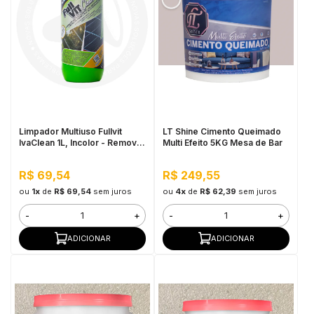
Limpador Multiuso Fullvit
LT Shine Cimento Queimado
IvaClean 1L, Incolor - Remove
Multi Efeito 5KG Mesa de Bar
Tintas, Limpa Vidros e Placas
Solares
R$ 69,54
R$ 249,55
ou
1x
de
R$ 69,54
sem juros
ou
4x
de
R$ 62,39
sem juros
-
+
-
+
ADICIONAR
ADICIONAR