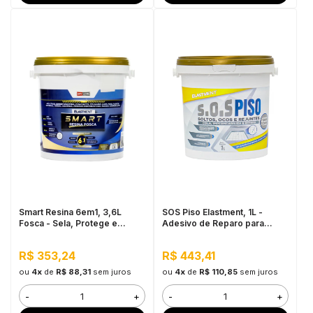
Smart Resina 6em1, 3,6L
SOS Piso Elastment, 1L -
Fosca - Sela, Protege e
Adesivo de Reparo para
Regula Brilho, Uso Interno e
Pisos
Externo
R$ 353,24
R$ 443,41
ou
4x
de
R$ 88,31
sem juros
ou
4x
de
R$ 110,85
sem juros
-
+
-
+