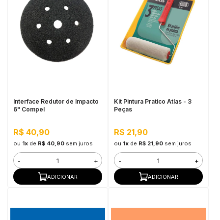
Interface Redutor de Impacto
Kit Pintura Pratico Atlas - 3
6" Compel
Peças
R$ 40,90
R$ 21,90
ou
1x
de
R$ 40,90
sem juros
ou
1x
de
R$ 21,90
sem juros
-
+
-
+
ADICIONAR
ADICIONAR