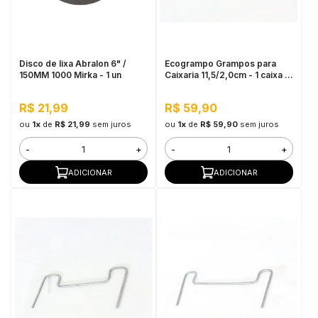
in Stone
toda a categoria
Disco de lixa Abralon 6" /
Ecogrampo Grampos para
150MM 1000 Mirka - 1 un
Caixaria 11,5/2,0cm - 1 caixa c/
40 unidades
R$ 21,99
R$ 59,90
ou
1x
de
R$ 21,99
sem juros
ou
1x
de
R$ 59,90
sem juros
-
+
-
+
ADICIONAR
ADICIONAR