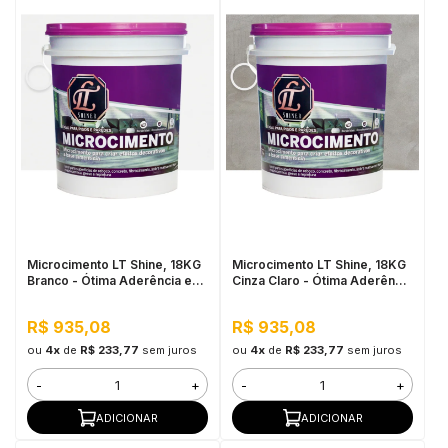
Microcimento LT Shine, 18KG
Microcimento LT Shine, 18KG
Branco - Ótima Aderência e
Cinza Claro - Ótima Aderência
Flexibilidade
e Flexibilidade
R$ 935,08
R$ 935,08
ou
4x
de
R$ 233,77
sem juros
ou
4x
de
R$ 233,77
sem juros
-
+
-
+
ADICIONAR
ADICIONAR