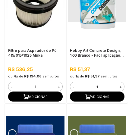
Filtro para Aspirador de Pó
Hobby Art Concrete Design,
415/915/1025 Mirka
1KG Branco - Fácil aplicação,
Secagem rápida
R$ 536,25
R$ 51,37
ou
4x
de
R$ 134,06
sem juros
ou
1x
de
R$ 51,37
sem juros
-
+
-
+
ADICIONAR
ADICIONAR