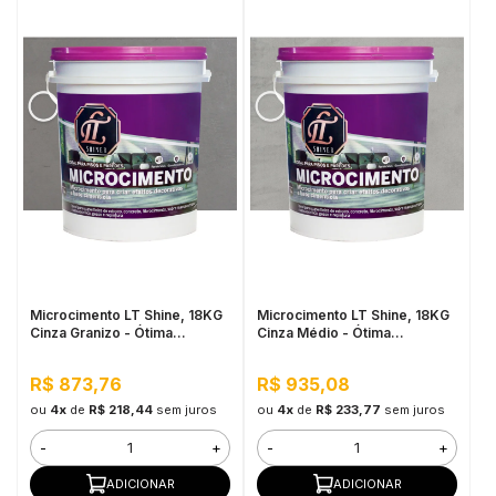
Microcimento LT Shine, 18KG
Microcimento LT Shine, 18KG
Cinza Granizo - Ótima
Cinza Médio - Ótima
Aderência e Flexibilidade
Aderência e Flexibilidade
R$ 873,76
R$ 935,08
ou
4x
de
R$ 218,44
sem juros
ou
4x
de
R$ 233,77
sem juros
-
+
-
+
ADICIONAR
ADICIONAR