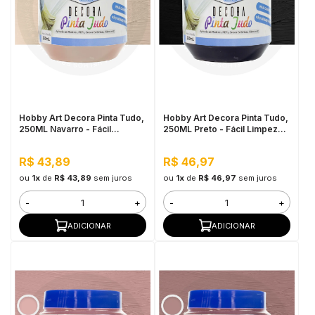
Hobby Art Decora Pinta Tudo,
Hobby Art Decora Pinta Tudo,
250ML Navarro - Fácil
250ML Preto - Fácil Limpeza,
Limpeza, Secagem Rápida
Secagem Rápida
R$ 43,89
R$ 46,97
ou
1x
de
R$ 43,89
sem juros
ou
1x
de
R$ 46,97
sem juros
-
+
-
+
ADICIONAR
ADICIONAR