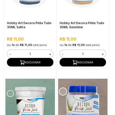
in Stone
toda a categoria
Hobby Art Decora Pinta Tudo
Hobby Art Decora Pinta Tudo
30ML Safira
30ML Sunshine
R$ 11,00
R$ 11,00
ou
1x
de
R$ 11,00
sem juros
ou
1x
de
R$ 11,00
sem juros
-
+
-
+
ADICIONAR
ADICIONAR