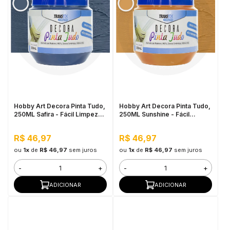
Hobby Art Decora Pinta Tudo,
Hobby Art Decora Pinta Tudo,
250ML Safira - Fácil Limpeza,
250ML Sunshine - Fácil
Secagem Rápida
Limpeza, Secagem Rápida
R$ 46,97
R$ 46,97
ou
1x
de
R$ 46,97
sem juros
ou
1x
de
R$ 46,97
sem juros
-
+
-
+
ADICIONAR
ADICIONAR