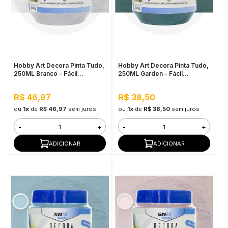
Hobby Art Decora Pinta Tudo,
Hobby Art Decora Pinta Tudo,
250ML Branco - Fácil
250ML Garden - Fácil
Limpeza, Secagem Rápida
Limpeza, Secagem Rápida
R$ 46,97
R$ 38,50
ou
1x
de
R$ 46,97
sem juros
ou
1x
de
R$ 38,50
sem juros
-
+
-
+
ADICIONAR
ADICIONAR