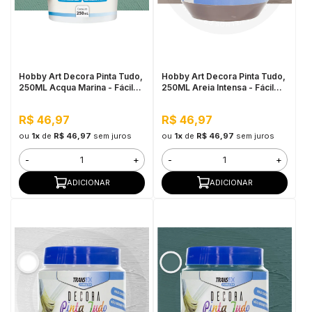
Hobby Art Decora Pinta Tudo,
Hobby Art Decora Pinta Tudo,
250ML Acqua Marina - Fácil
250ML Areia Intensa - Fácil
Limpeza, Secagem Rápida
Limpeza, Secagem Rápida
R$ 46,97
R$ 46,97
ou
1x
de
R$ 46,97
sem juros
ou
1x
de
R$ 46,97
sem juros
-
+
-
+
ADICIONAR
ADICIONAR