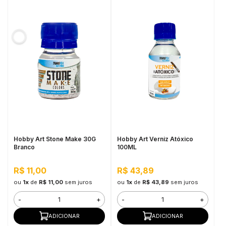
Hobby Art Stone Make 30G
Hobby Art Verniz Atóxico
Branco
100ML
R$ 11,00
R$ 43,89
ou
1x
de
R$ 11,00
sem juros
ou
1x
de
R$ 43,89
sem juros
-
+
-
+
ADICIONAR
ADICIONAR