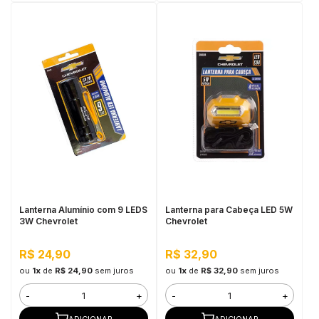
Lanterna Alumínio com 9 LEDS
Lanterna para Cabeça LED 5W
3W Chevrolet
Chevrolet
R$ 24,90
R$ 32,90
ou
1x
de
R$ 24,90
sem juros
ou
1x
de
R$ 32,90
sem juros
-
+
-
+
ADICIONAR
ADICIONAR