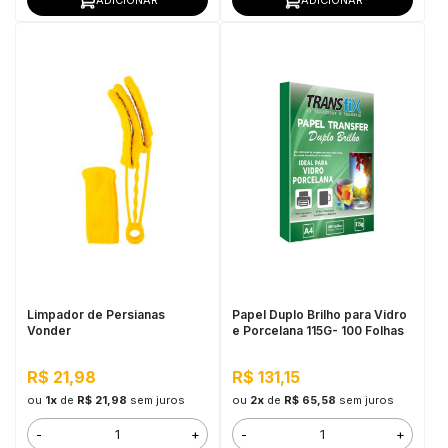
Limpador de Persianas
Papel Duplo Brilho para Vidro
Vonder
e Porcelana 115G- 100 Folhas
R$ 21,98
R$ 131,15
ou
1x
de
R$ 21,98
sem juros
ou
2x
de
R$ 65,58
sem juros
-
+
-
+