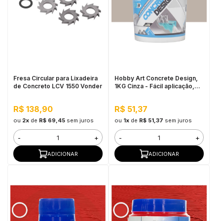
Fresa Circular para Lixadeira
Hobby Art Concrete Design,
de Concreto LCV 1550 Vonder
1KG Cinza - Fácil aplicação,
Secagem rápida
R$ 138,90
R$ 51,37
ou
2x
de
R$ 69,45
sem juros
ou
1x
de
R$ 51,37
sem juros
-
+
-
+
ADICIONAR
ADICIONAR