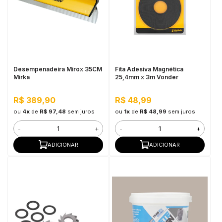
in Stone
toda a categoria
Desempenadeira Mirox 35CM
Fita Adesiva Magnética
Mirka
25,4mm x 3m Vonder
R$ 389,90
R$ 48,99
ou
4x
de
R$ 97,48
sem juros
ou
1x
de
R$ 48,99
sem juros
-
+
-
+
ADICIONAR
ADICIONAR