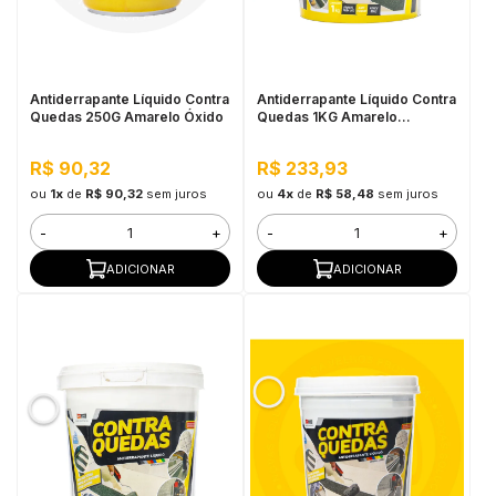
in Stone
toda a categoria
Antiderrapante Líquido Contra
Antiderrapante Líquido Contra
Quedas 250G Amarelo Óxido
Quedas 1KG Amarelo
Demarcação
R$ 90,32
R$ 233,93
ou
1x
de
R$ 90,32
sem juros
ou
4x
de
R$ 58,48
sem juros
-
+
-
+
ADICIONAR
ADICIONAR