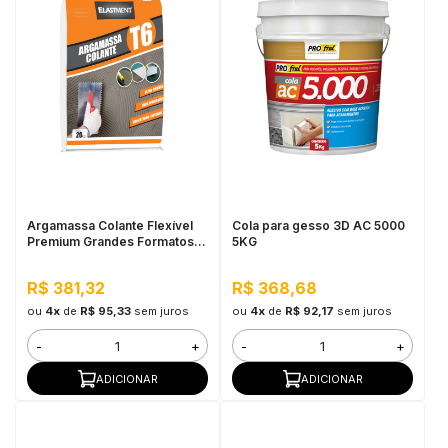
Argamassa Colante Flexível
Cola para gesso 3D AC 5000
Premium Grandes Formatos
5KG
Interno e Externo - T6 20KG
Branco
R$ 381,32
R$ 368,68
ou
4x
de
R$ 95,33
sem juros
ou
4x
de
R$ 92,17
sem juros
-
+
-
+
ADICIONAR
ADICIONAR