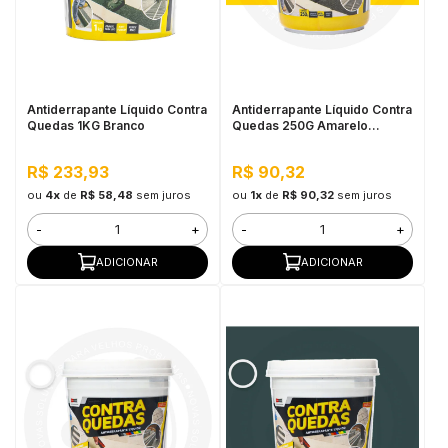
Antiderrapante Líquido Contra
Antiderrapante Líquido Contra
Quedas 1KG Branco
Quedas 250G Amarelo
Demarcação
R$ 233,93
R$ 90,32
ou
4x
de
R$ 58,48
sem juros
ou
1x
de
R$ 90,32
sem juros
-
+
-
+
ADICIONAR
ADICIONAR