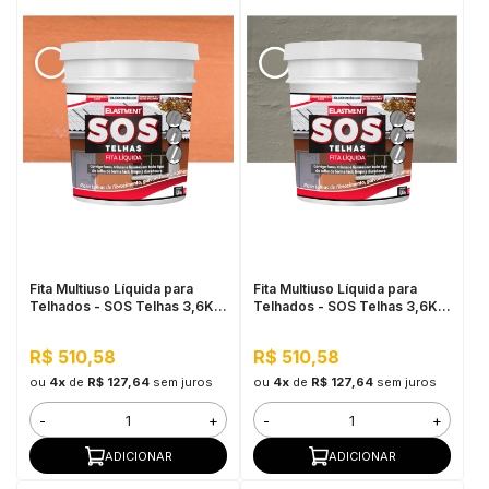
Fita Multiuso Líquida para
Fita Multiuso Líquida para
Telhados - SOS Telhas 3,6KG
Telhados - SOS Telhas 3,6KG
Cerâmica Telha
Cinza
R$ 510,58
R$ 510,58
ou
4x
de
R$ 127,64
sem juros
ou
4x
de
R$ 127,64
sem juros
-
+
-
+
ADICIONAR
ADICIONAR