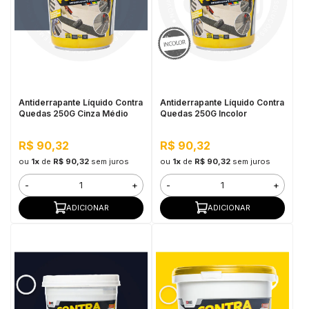
Antiderrapante Líquido Contra
Antiderrapante Líquido Contra
Quedas 250G Cinza Médio
Quedas 250G Incolor
R$ 90,32
R$ 90,32
ou
1x
de
R$ 90,32
sem juros
ou
1x
de
R$ 90,32
sem juros
-
+
-
+
ADICIONAR
ADICIONAR