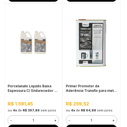
Porcelanato Liquido Baixa
Primer Promotor de
Espessura C/ Endurecedor Kit
Aderência Transfix para metal
5.4KG
TF100 900ML
R$ 1.591,45
R$ 259,52
ou
4x
de
R$ 397,86
sem juros
ou
4x
de
R$ 64,88
sem juros
-
+
-
+