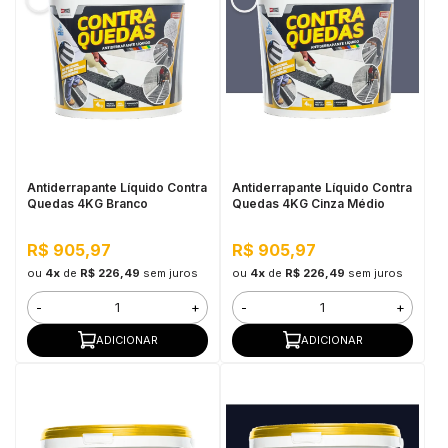
Antiderrapante Líquido Contra
Antiderrapante Líquido Contra
Quedas 4KG Branco
Quedas 4KG Cinza Médio
R$ 905,97
R$ 905,97
ou
4x
de
R$ 226,49
sem juros
ou
4x
de
R$ 226,49
sem juros
-
+
-
+
ADICIONAR
ADICIONAR