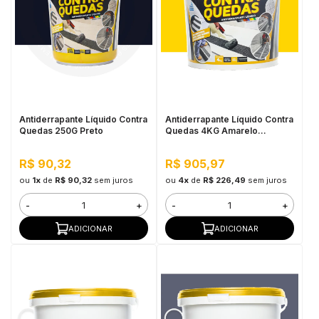
Antiderrapante Líquido Contra
Antiderrapante Líquido Contra
Quedas 250G Preto
Quedas 4KG Amarelo
Demarcação
R$ 90,32
R$ 905,97
ou
1x
de
R$ 90,32
sem juros
ou
4x
de
R$ 226,49
sem juros
-
+
-
+
ADICIONAR
ADICIONAR