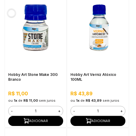
Hobby Art Stone Make 30G
Hobby Art Verniz Atóxico
Branco
100ML
R$ 11,00
R$ 43,89
ou
1x
de
R$ 11,00
sem juros
ou
1x
de
R$ 43,89
sem juros
-
+
-
+
ADICIONAR
ADICIONAR