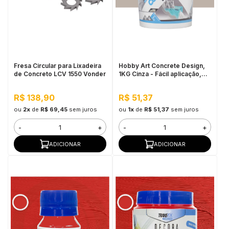
Fresa Circular para Lixadeira
Hobby Art Concrete Design,
de Concreto LCV 1550 Vonder
1KG Cinza - Fácil aplicação,
Secagem rápida
R$ 138,90
R$ 51,37
ou
2x
de
R$ 69,45
sem juros
ou
1x
de
R$ 51,37
sem juros
-
+
-
+
ADICIONAR
ADICIONAR