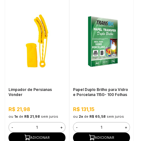
Limpador de Persianas
Papel Duplo Brilho para Vidro
Vonder
e Porcelana 115G- 100 Folhas
R$ 21,98
R$ 131,15
ou
1x
de
R$ 21,98
sem juros
ou
2x
de
R$ 65,58
sem juros
-
+
-
+
ADICIONAR
ADICIONAR