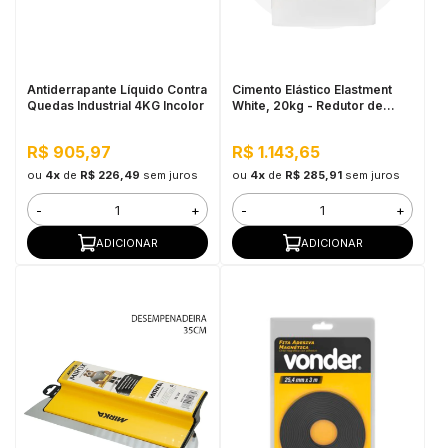
in Stone
toda a categoria
Antiderrapante Líquido Contra
Cimento Elástico Elastment
Quedas Industrial 4KG Incolor
White, 20kg - Redutor de
Temperatura
R$ 905,97
R$ 1.143,65
ou
4x
de
R$ 226,49
sem juros
ou
4x
de
R$ 285,91
sem juros
-
+
-
+
ADICIONAR
ADICIONAR