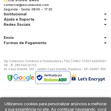
comercial@escutaoveio.com
Segunda - Sexta: 08:00 ~ 17:30
Institucional
Ajuda e Suporte
Redes Sociais
Envio
Formas de Pagamento
Vip Collection Comércio e Distribuidora LTDA | CNPJ: 17.507.426/0001-
39 - IE: 286.544.121.113
Av. Casa Grande, 140 - Jardim Casa Grande, Diadema - SP, 09961-350
As ofertas são válidas até o término de nossos estoques sem prévio
aviso. As vendas ainda estão sujeitas à análise e confirmação de
Utilizamos cookies para personalizar anúncios e melhorar
dados. Caso exista alguma diferença nos preços ofertados, será
a sua experiência no site. Ao continuar navegando, você
considerado válido o preço do Carrinho de Compras. As imagens dos