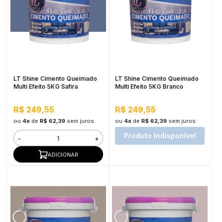
LT Shine Cimento Queimado
LT Shine Cimento Queimado
Multi Efeito 5KG Safira
Multi Efeito 5KG Branco
R$ 249,55
R$ 249,55
ou
4x
de
R$ 62,39
sem juros
ou
4x
de
R$ 62,39
sem juros
Produto Indisponível
-
+
ADICIONAR