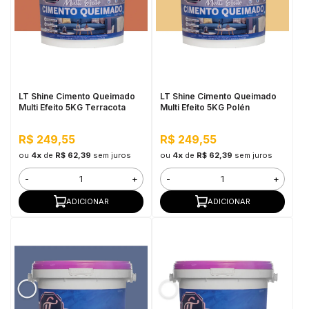
in Stone
toda a categoria
LT Shine Cimento Queimado
LT Shine Cimento Queimado
Multi Efeito 5KG Terracota
Multi Efeito 5KG Polén
R$ 249,55
R$ 249,55
ou
4x
de
R$ 62,39
sem juros
ou
4x
de
R$ 62,39
sem juros
-
+
-
+
ADICIONAR
ADICIONAR