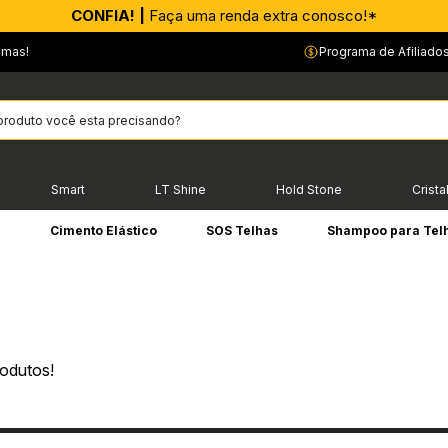
CONFIA! |
Faça uma renda extra conosco!*
emas!
Programa de Afiliado
Smart
LT Shine
Hold Stone
Crista
e
Cimento Elástico
SOS Telhas
Shampoo para Tel
odutos!