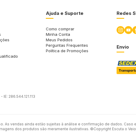
Ajuda e Suporte
Redes S
Como comprar
s
Minha Conta
uções
Meus Pedidos
Perguntas Frequentes
Envio
Política de Promoções
ualificado
 IE: 286.544.121.113
so. As vendas ainda estão sujeitas à análise e confirmação de dados. Caso 
imagens dos produtos são meramente ilustrativas. ©Copyright Escuta o Veio