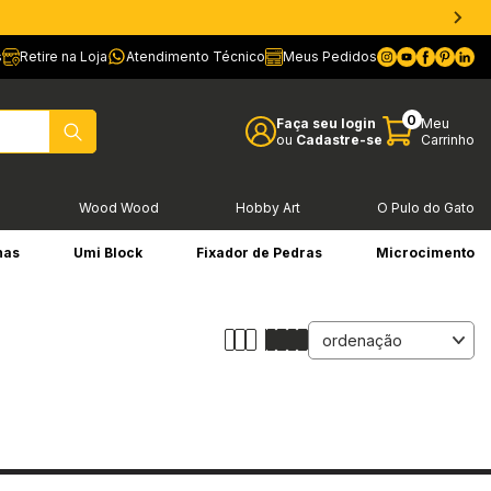
s
Retire na Loja
Atendimento Técnico
Meus Pedidos
0
Faça seu login
Meu
ou
Cadastre-se
Carrinho
l
Wood Wood
Hobby Art
O Pulo do Gato
has
Umi Block
Fixador de Pedras
Microcimento