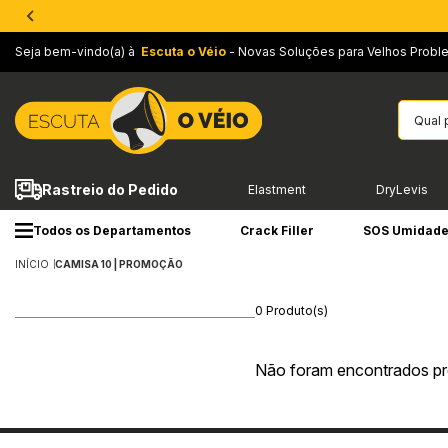
Seja bem-vindo(a) à
Escuta o Véio
- Novas Soluções para Velhos Probl
Rastreio do Pedido
Elastment
DryLevis
Todos os Departamentos
Crack Filler
SOS Umidad
INÍCIO
CAMISA 10 | PROMOÇÃO
0 Produto(s)
Não foram encontrados pr