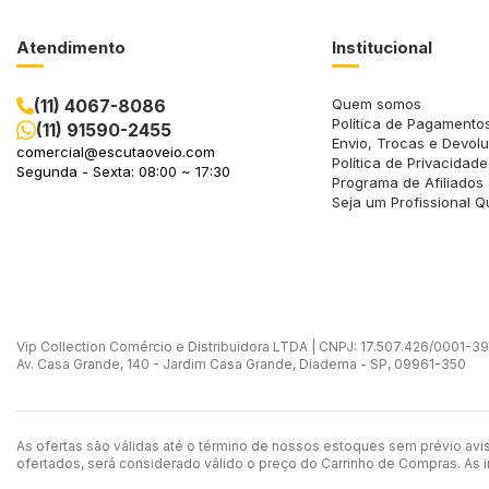
Atendimento
Institucional
(11) 4067-8086
Quem somos
Política de Pagamento
(11) 91590-2455
Envio, Trocas e Devol
comercial@escutaoveio.com
Política de Privacidade
Segunda - Sexta: 08:00 ~ 17:30
Programa de Afiliados
Seja um Profissional Q
Vip Collection Comércio e Distribuidora LTDA | CNPJ: 17.507.426/0001-39 -
Av. Casa Grande, 140 - Jardim Casa Grande, Diadema - SP, 09961-350
As ofertas são válidas até o término de nossos estoques sem prévio avi
ofertados, será considerado válido o preço do Carrinho de Compras. As 