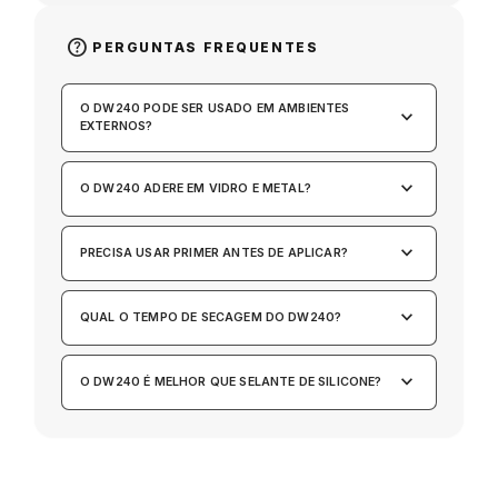
help
PERGUNTAS FREQUENTES
O DW240 PODE SER USADO EM AMBIENTES
keyboard_arrow_down
EXTERNOS?
keyboard_arrow_down
O DW240 ADERE EM VIDRO E METAL?
keyboard_arrow_down
PRECISA USAR PRIMER ANTES DE APLICAR?
keyboard_arrow_down
QUAL O TEMPO DE SECAGEM DO DW240?
keyboard_arrow_down
O DW240 É MELHOR QUE SELANTE DE SILICONE?