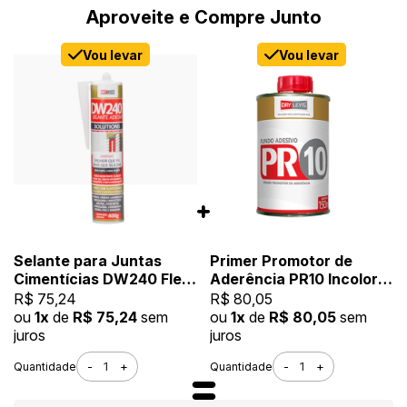
Aproveite e Compre Junto
Vou levar
Vou levar
Selante para Juntas
Primer Promotor de
Cimentícias DW240 Flex
Aderência PR10 Incolor
400g Branco
150ML
R$ 75,24
R$ 80,05
ou
1x
de
R$ 75,24
sem
ou
1x
de
R$ 80,05
sem
juros
juros
-
+
-
+
Quantidade
Quantidade