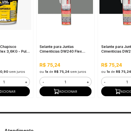
 Chapisco
Selante para Juntas
Selante para Jun
lex 3,6KG - Pulo
Cimentícias DW240 Flex
Cimentícias DW2
400G - Cinza
400G - Preto
R$ 75,24
R$ 75,24
30,90
sem juros
ou
1x
de
R$ 75,24
sem juros
ou
1x
de
R$ 75,24
+
-
+
-
DICIONAR
ADICIONAR
ADICI
Atendimento