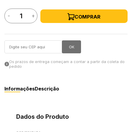
in Stone
-
+
COMPRAR
toda a categoria
OK
Os prazos de entrega começam a contar a partir da coleta do
pedido
Informações
Descrição
Dados do Produto