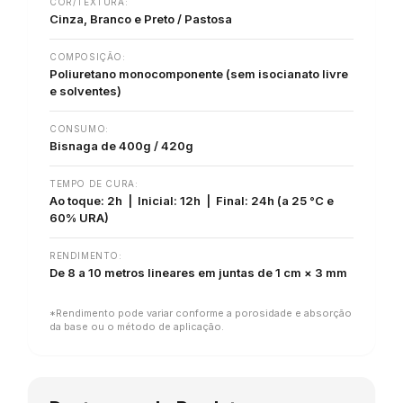
COR/TEXTURA:
Cinza, Branco e Preto / Pastosa
COMPOSIÇÃO:
Poliuretano monocomponente (sem isocianato livre
e solventes)
CONSUMO:
Bisnaga de 400g / 420g
TEMPO DE CURA:
Ao toque: 2h | Inicial: 12h | Final: 24h (a 25 °C e
60% URA)
RENDIMENTO:
De 8 a 10 metros lineares em juntas de 1 cm × 3 mm
*Rendimento pode variar conforme a porosidade e absorção
da base ou o método de aplicação.