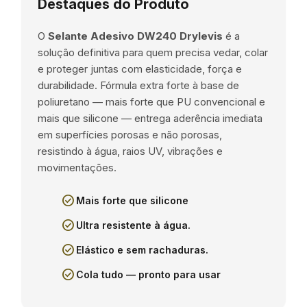
Destaques do Produto
O
Selante Adesivo DW240 Drylevis
é a
solução definitiva para quem precisa vedar, colar
e proteger juntas com elasticidade, força e
durabilidade. Fórmula extra forte à base de
poliuretano — mais forte que PU convencional e
mais que silicone — entrega aderência imediata
em superfícies porosas e não porosas,
resistindo à água, raios UV, vibrações e
movimentações.
check_circle
Mais forte que silicone
check_circle
Ultra resistente à água.
check_circle
Elástico e sem rachaduras.
check_circle
Cola tudo — pronto para usar