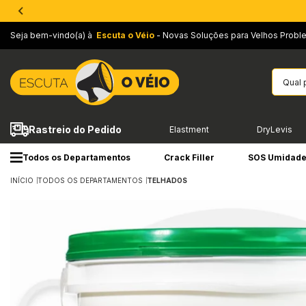
Seja bem-vindo(a) à
Escuta o Véio
- Novas Soluções para Velhos Probl
Rastreio do Pedido
Elastment
DryLevis
Todos os Departamentos
Crack Filler
SOS Umidad
INÍCIO
TODOS OS DEPARTAMENTOS
TELHADOS