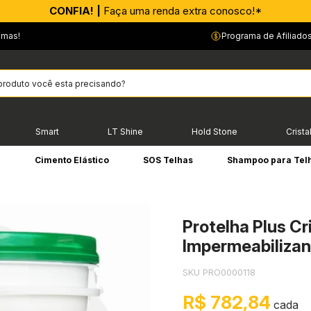
CONFIA! |
Faça uma renda extra conosco!*
emas!
Programa de Afiliado
Smart
LT Shine
Hold Stone
Crista
e
Cimento Elástico
SOS Telhas
Shampoo para Tel
Protelha Plus Cri
Impermeabilizan
SKU PRO0000118
R$ 782,84