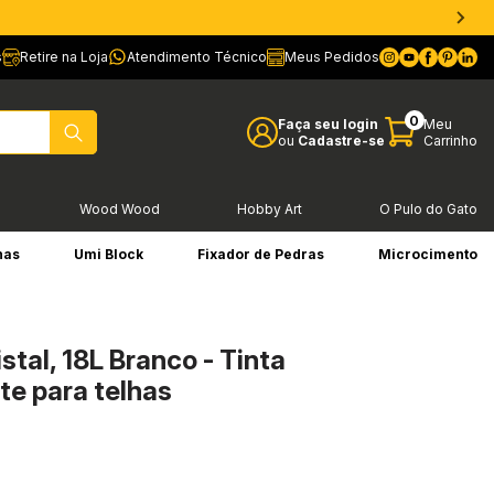
s
Retire na Loja
Atendimento Técnico
Meus Pedidos
0
Faça seu login
Meu
ou
Cadastre-se
Carrinho
l
Wood Wood
Hobby Art
O Pulo do Gato
has
Umi Block
Fixador de Pedras
Microcimento
stal, 18L Branco - Tinta
te para telhas