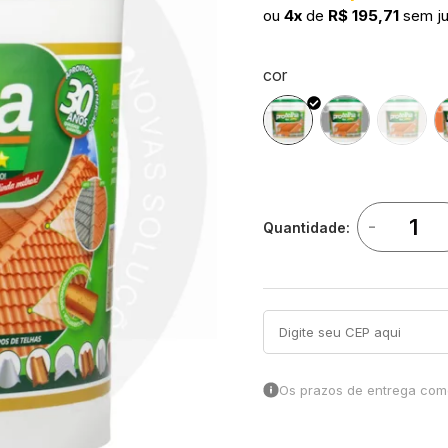
ou
4x
de
R$ 195,71
sem j
cor
-
Quantidade:
Os prazos de entrega come