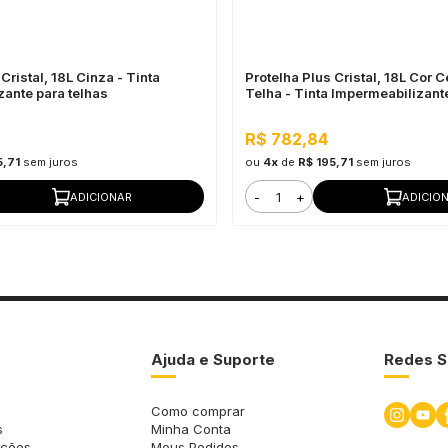
Cristal, 18L Cinza - Tinta
Protelha Plus Cristal, 18L Cor 
zante para telhas
Telha - Tinta Impermeabilizante
R$ 782,84
5,71
sem juros
ou
4x
de
R$ 195,71
sem juros
-
+
ADICIONAR
ADICIO
Ajuda e Suporte
Redes S
Como comprar
s
Minha Conta
uções
Meus Pedidos