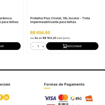
Cerâmica
Protelha Plus Cristal, 18L Incolor - Tinta
 para telhas
Impermeabilizante para telhas
R$ 656,80
ou
4x
de
R$ 164,20
sem juros
-
+
NAR
ADICIONAR
ociais
Formas de Pagamento