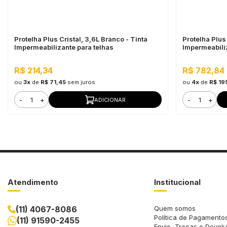
Protelha Plus Cristal, 3,6L Branco - Tinta
Protelha Plus 
Impermeabilizante para telhas
Impermeabili
R$ 214,34
R$ 782,84
ou
3x
de
R$ 71,45
sem juros
ou
4x
de
R$ 19
-
+
-
+
ADICIONAR
Atendimento
Institucional
(11) 4067-8086
Quem somos
Política de Pagamento
(11) 91590-2455
Envio, Trocas e Devol