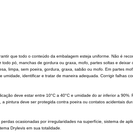
arantir que todo o conteúdo da embalagem esteja uniforme. Não é reco
 todo pó, manchas de gordura ou graxa, mofo, partes soltas e deixar o
coesa, limpa, sem poeira, gordura, graxa, sabão ou mofo. Em partes mo
midade, identificar e tratar de maneira adequada. Corrigir falhas c
e aplicação deve estar entre 10°C a 40°C e umidade do ar inferior a 
, a pintura deve ser protegida contra poeira ou contatos acidentais 
perdas ocasionadas por irregularidades na superfície, sistema de apl
tema Drylevis em sua totalidade.