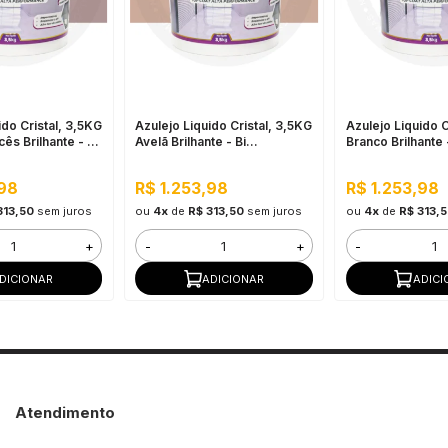
ido Cristal, 3,5KG
Azulejo Liquido Cristal, 3,5KG
Azulejo Liquido C
s Brilhante - Bi
Avelã Brilhante - Bi
Branco Brilhante 
 e Impermeável
Componente e Impermeável
Componente e I
,98
R$ 1.253,98
R$ 1.253,98
313,50
sem juros
ou
4x
de
R$ 313,50
sem juros
ou
4x
de
R$ 313,
+
-
+
-
DICIONAR
ADICIONAR
ADICI
Atendimento