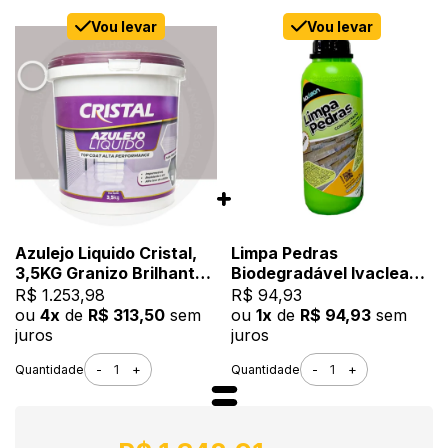
Vou levar
Vou levar
Azulejo Liquido Cristal,
Limpa Pedras
3,5KG Granizo Brilhante -
Biodegradável Ivaclean,
Bi Componente e
1L - Limpeza Pesada,
R$ 1.253,98
R$ 94,93
Impermeável
Baixo Odor
ou
4x
de
R$ 313,50
sem
ou
1x
de
R$ 94,93
sem
juros
juros
-
+
-
+
Quantidade
Quantidade