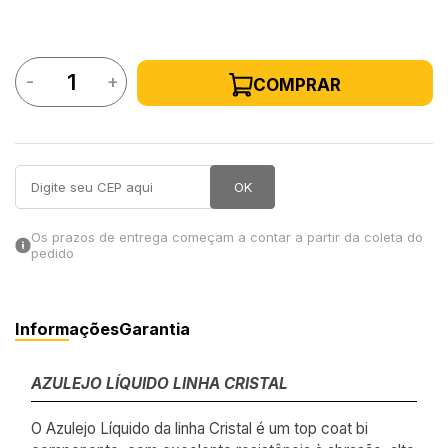
in Stone
-
+
COMPRAR
toda a categoria
OK
Os prazos de entrega começam a contar a partir da coleta do
pedido
Informações
Garantia
AZULEJO LÍQUIDO LINHA CRISTAL
O Azulejo Líquido da linha Cristal é um top coat bi