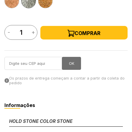
in Stone
toda a categoria
-
+
COMPRAR
OK
Os prazos de entrega começam a contar a partir da coleta do
pedido
Informações
HOLD STONE COLOR STONE