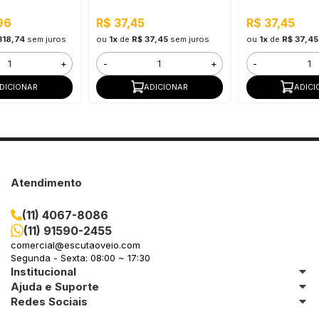
s Áreas Externas
Pedra Natural Decorativa
Pedra Natural De
para Vasos, Canteiros e
para Vasos, Cant
96
R$ 37,45
R$ 37,45
Decoração de Jardim
Projetos de Pai
318,74
sem juros
ou
1x
de
R$ 37,45
sem juros
ou
1x
de
R$ 37,45
+
-
+
-
DICIONAR
ADICIONAR
ADICI
Atendimento
(11) 4067-8086
(11) 91590-2455
comercial@escutaoveio.com
Segunda - Sexta: 08:00 ~ 17:30
Institucional
Ajuda e Suporte
Redes Sociais