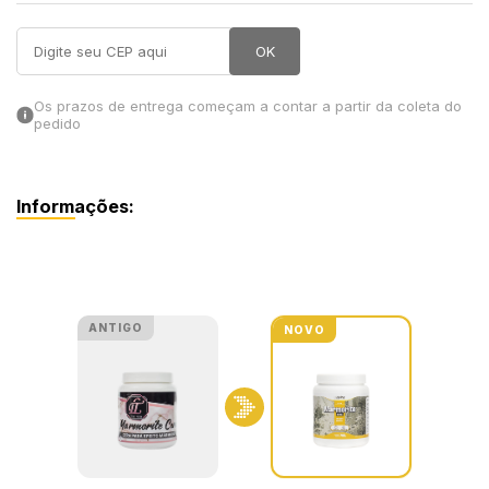
in Stone
OK
toda a categoria
Os prazos de entrega começam a contar a partir da coleta do
pedido
Informações:
ANTIGO
NOVO