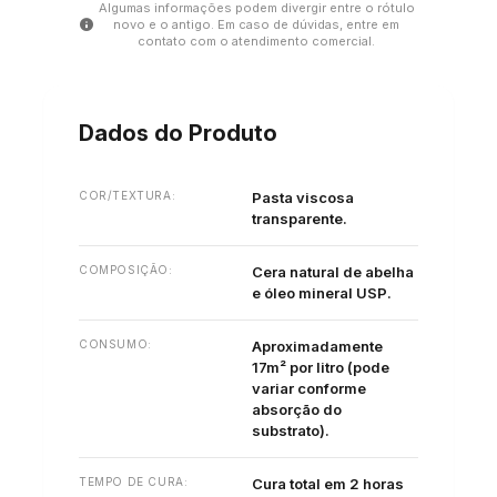
Algumas informações podem divergir entre o rótulo
info
novo e o antigo. Em caso de dúvidas, entre em
contato com o atendimento comercial.
Dados do Produto
COR/TEXTURA:
Pasta viscosa
transparente.
COMPOSIÇÃO:
Cera natural de abelha
e óleo mineral USP.
CONSUMO:
Aproximadamente
17m² por litro (pode
variar conforme
absorção do
substrato).
TEMPO DE CURA:
Cura total em 2 horas