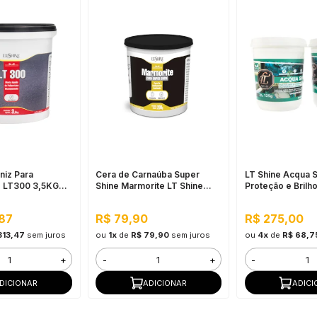
niz Para
Cera de Carnaúba Super
LT Shine Acqua S
 LT300 3,5KG
Shine Marmorite LT Shine
Proteção e Brilh
co
200G Incolor - Acabamento
Marmoratos e Ef
Acetinado em Mármore,
,87
R$ 79,90
R$ 275,00
Realça Cor e Brilho
313,47
sem juros
ou
1x
de
R$ 79,90
sem juros
ou
4x
de
R$ 68,7
+
-
+
-
DICIONAR
ADICIONAR
ADICI