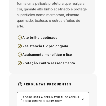
forma uma película protetora que realça a
cor, garante alto brilho acetinado e protege
superfícies como marmorato, cimento
queimado, texturas e outros efeitos de
arte.
check_circle
Alto brilho acetinado
check_circle
Resistência UV prolongada
check_circle
Acabamento monolítico e liso
check_circle
Proteção contra ressecamento
help
PERGUNTAS FREQUENTES
POSSO USAR A CERA NATURAL DE ABELHA
keyboard_arrow_down
SOBRE CIMENTO QUEIMADO?